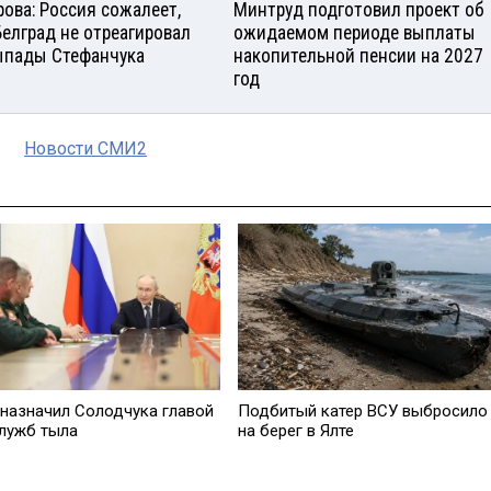
рова: Россия сожалеет,
Минтруд подготовил проект об
Белград не отреагировал
ожидаемом периоде выплаты
ыпады Стефанчука
накопительной пенсии на 2027
год
Новости СМИ2
 назначил Солодчука главой
Подбитый катер ВСУ выбросило
служб тыла
на берег в Ялте