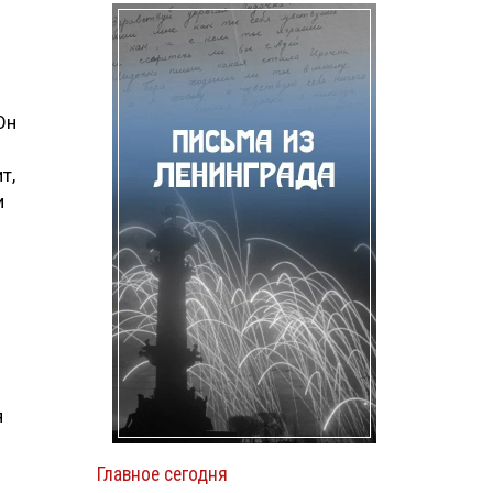
Он
т,
и
я
Главное сегодня