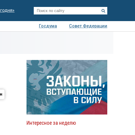
егодня»
Госдума
Совет Федерации
я
Авто
Недвижимость
Технологии
иза
Интересное за неделю