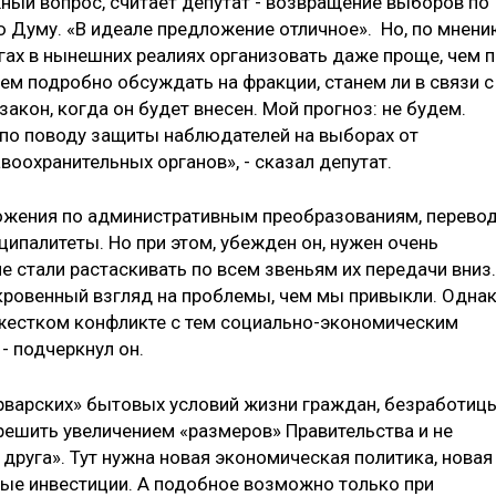
ный вопрос, считает депутат - возвращение выборов по
ю Думу. «В идеале предложение отличное». Но, по мнен
ах в нынешних реалиях организовать даже проще, чем 
ем подробно обсуждать на фракции, станем ли в связи с
кон, когда он будет внесен. Мой прогноз: не будем.
о по поводу защиты наблюдателей на выборах от
воохранительных органов», - сказал депутат.
жения по административным преобразованиям, перево
ципалитеты. Но при этом, убежден он, нужен очень
е стали растаскивать по всем звеньям их передачи вниз.
кровенный взгляд на проблемы, чем мы привыкли. Одна
 жестком конфликте с тем социально-экономическим
 - подчеркнул он.
рварских» бытовых условий жизни граждан, безработиц
е решить увеличением «размеров» Правительства и не
друга». Тут нужна новая экономическая политика, новая
ые инвестиции. А подобное возможно только при