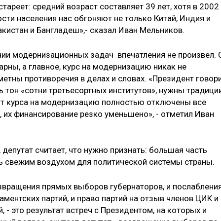
стареет: средний возраст составляет 39 лет, хотя в 2002
ости населения нас обгоняют не только Китай, Индия и
акистан и Бангладеш»,- сказал Иван Мельников.
ении модернизационных задач впечатления не произвел. 
арны, а главное, курс на модернизацию никак не
етны противоречия в делах и словах. «Президент говори
ь тон «сотни третьесортных институтов», нужны традици
 от курса на модернизацию полностью отключены все
 их финансирование резко уменьшено», - отметил Иван
 депутат считает, что нужно признать: большая часть
ть свежим воздухом для политической системы страны.
звращения прямых выборов губернаторов, и послаблени
аментских партий, и право партий на отзыв членов ЦИК и
 - это результат встреч с Президентом, на которых и