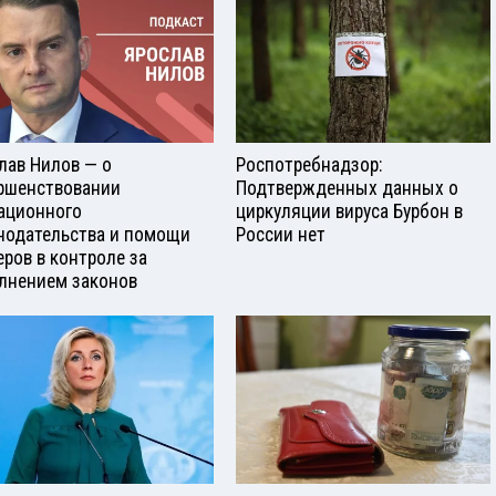
лав Нилов — о
Роспотребнадзор:
ршенствовании
Подтвержденных данных о
ационного
циркуляции вируса Бурбон в
нодательства и помощи
России нет
еров в контроле за
лнением законов