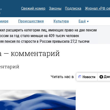
Свежий номер
Законы
Подписка
Журнал «РФ с
ия
и
 мире
Происшествия
Культура
Ещё
Медиацентр
Интервью
Колумнисты
Делова
ил расширить категории лиц, имеющих право на две пенсии
эксперт
оссии за год стало меньше на 409 тысяч человек
яя пенсия по старости в России превысила 27,2 тысячи
а — комментарий
ентарий
Читать нас в