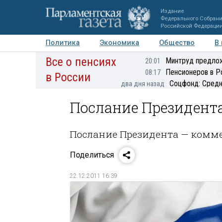
Издание
Федерального Собран
Российской Федераци
Политика
Экономика
Общество
В
Все о пенсиях
Фото
Авторы
Персоны
Мнения
Регионы
Минтруд предлож
20:01
Пенсионеров в Р
08:17
в России
Соцфонд: Средн
два дня назад
Послание Президент
Послание Президента — комм
Поделиться
22.12.2011 16:39