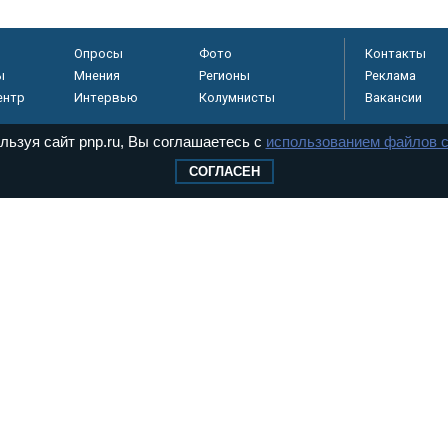
Опросы
Фото
Контакты
ы
Мнения
Регионы
Реклама
ентр
Интервью
Колумнисты
Вакансии
льзуя сайт pnp.ru, Вы соглашаетесь с
использованием файлов c
СОГЛАСЕН
регистрировано в
 технологий и
8+
.
дерального Собрания РФ. Издается с 1997 года. Учредители газеты - Государств
ктов палат Федерального Собрания. «Парламентская газета» имеет пункты печати
оверная информация о принимаемых в стране законах и деятельности депутатов и
ехнологии