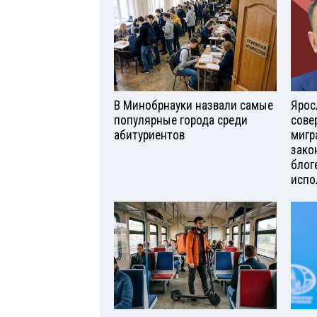
В Минобрнауки назвали самые
Ярос
популярные города среди
сове
абитуриентов
мигр
зако
блог
испо