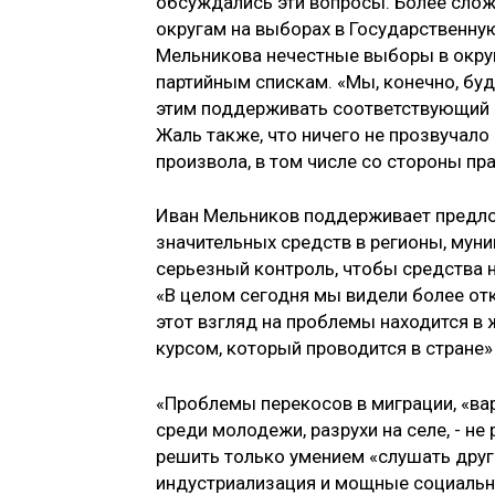
обсуждались эти вопросы. Более слож
округам на выборах в Государственну
Мельникова нечестные выборы в округ
партийным спискам. «Мы, конечно, буд
этим поддерживать соответствующий за
Жаль также, что ничего не прозвучал
произвола, в том числе со стороны пра
Иван Мельников поддерживает предло
значительных средств в регионы, муни
серьезный контроль, чтобы средства н
«В целом сегодня мы видели более от
этот взгляд на проблемы находится в
курсом, который проводится в стране»
«Проблемы перекосов в миграции, «ва
среди молодежи, разрухи на селе, - н
решить только умением «слушать друг 
индустриализация и мощные социальн