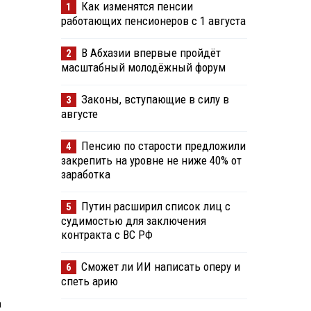
Как изменятся пенсии
1
работающих пенсионеров с 1 августа
В Абхазии впервые пройдёт
2
масштабный молодёжный форум
Законы, вступающие в силу в
3
августе
Пенсию по старости предложили
4
закрепить на уровне не ниже 40% от
заработка
Путин расширил список лиц с
5
судимостью для заключения
контракта с ВС РФ
Сможет ли ИИ написать оперу и
6
спеть арию
а