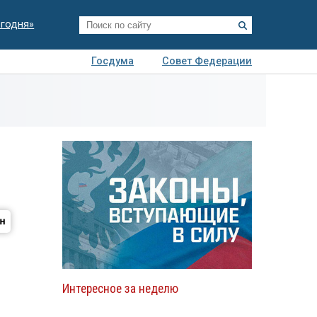
егодня»
Госдума
Совет Федерации
я
Авто
Недвижимость
Технологии
иза
Интересное за неделю