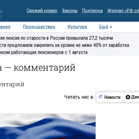
Свежий номер
Законы
Подписка
Журнал «РФ с
ия
и
 мире
Происшествия
Культура
Ещё
Медиацентр
Интервью
Колумнисты
Делова
яя пенсия по старости в России превысила 27,2 тысячи
эксперт
сти предложили закрепить на уровне не ниже 40% от заработка
енсии работающих пенсионеров с 1 августа
а — комментарий
ентарий
Читать нас в