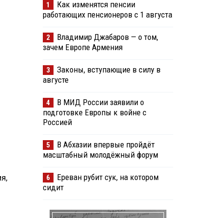
Как изменятся пенсии
1
работающих пенсионеров с 1 августа
Владимир Джабаров — о том,
2
зачем Европе Армения
Законы, вступающие в силу в
3
августе
В МИД России заявили о
4
подготовке Европы к войне с
Россией
В Абхазии впервые пройдёт
5
масштабный молодёжный форум
Ереван рубит сук, на котором
я,
6
сидит