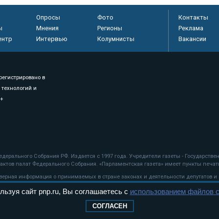
Опросы
Фото
Контакты
ы
Мнения
Регионы
Реклама
ентр
Интервью
Колумнисты
Вакансии
регистрировано в
 технологий и
8+
.
дерального Собрания РФ. Издается с 1997 года. Учредители газеты - Государств
ктов палат Федерального Собрания. «Парламентская газета» имеет пункты печати
оверная информация о принимаемых в стране законах и деятельности депутатов и
льзуя сайт pnp.ru, Вы соглашаетесь с
использованием файлов c
ехнологии
СОГЛАСЕН