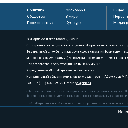
Политика
Экономика
Видео
Общество
В мире
Персон
Происшествия
Культура
Медиац
© «Парламентская газета», 2026 г.
Электронное периодическое издание «Парламентская газета» за
Федеральной службе по надзору в сфере связи, информационных
массовых коммуникаций (Роскомнадзор) 05 августа 2011 года. 1
Свидетельство о регистрации Эл № ФС77-46097
Учредитель — АНО «Парламентская газета»
Исполняющий обязанности главного редактора — Абдуллаев М.Р
Тел.: +7 (495) 637–69–79 E-mail:
pg@pnp.ru
«Парламентская газета» - официальное еженедельное издание Фе
федеральных конституционных законов, федеральных законов и а
Сайт «Парламентской газеты» - это оперативные новости и дост
«Парламентской газеты» активная ссылка на pnp.ru обязательна.
Испо
На информационном ресурсе применяются
рекомендательные т
Положение о защите персональных данных