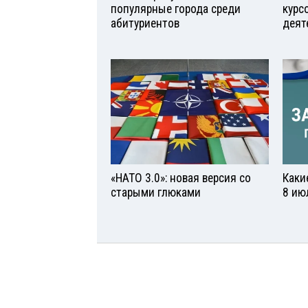
популярные города среди
курс
абитуриентов
деят
«НАТО 3.0»: новая версия со
Каки
старыми глюками
8 ию