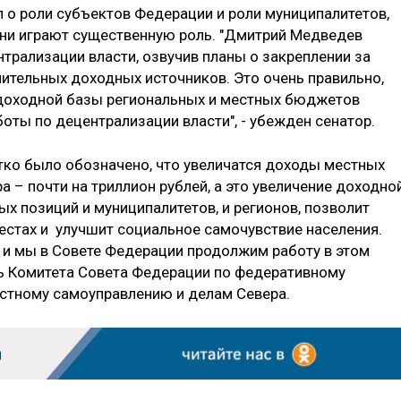
л о роли субъектов Федерации и роли муниципалитетов,
они играют существенную роль. "Дмитрий Медведев
трализации власти, озвучив планы о закреплении за
ительных доходных источников. Это очень правильно,
 доходной базы региональных и местных бюджетов
оты по децентрализации власти", - убежден сенатор.
етко было обозначено, что увеличатся доходы местных
 – почти на триллион рублей, а это увеличение доходно
ых позиций и муниципалитетов, и регионов, позволит
естах и улучшит социальное самочувствие населения.
 и мы в Совете Федерации продолжим работу в этом
ль Комитета Совета Федерации по федеративному
естному самоуправлению и делам Севера.