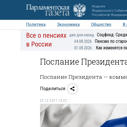
Издание
Федерального Собран
Российской Федераци
Политика
Экономика
Общество
В
Все о пенсиях
Фото
Авторы
Персоны
Мнения
Регионы
Соцфонд: Средн
два дня назад
Пенсию по старо
04.08.2026
в России
Как изменятся п
01.08.2026
Послание Президент
Послание Президента — комм
Поделиться
22.12.2011 15:22