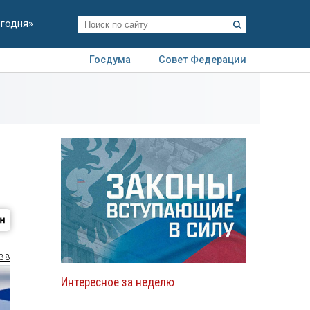
егодня»
Госдума
Совет Федерации
я
Авто
Недвижимость
Технологии
иза
3-8
Интересное за неделю