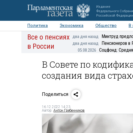
Издание
Федерального Собран
Российской Федераци
Политика
Экономика
Общество
В
Все о пенсиях
Фото
Авторы
Персоны
Мнения
Регионы
Минтруд предло
два дня назад
Пенсионеров в 
два дня назад
в России
Соцфонд: Средня
05.08.2026
В Совете по кодифи
создания вида стра
Поделиться
16.12.2022 14:23
Автор:
Антон Гребенников