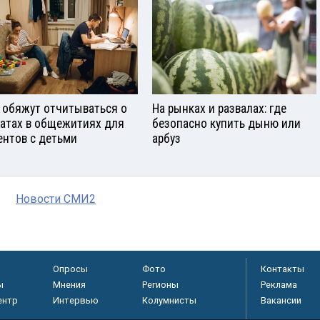
 обяжут отчитываться о
На рынках и развалах: где
атах в общежитиях для
безопасно купить дыню или
ентов с детьми
арбуз
Новости СМИ2
Опросы
Фото
Контакты
ы
Мнения
Регионы
Реклама
ентр
Интервью
Колумнисты
Вакансии