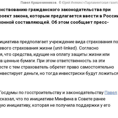
Павел Крашенинников.
© Юрий Инякин/«Парламентская газет
енствованию гражданского законодательства при
оект закона, которым предлагается ввести в Росси
ионной составляющей. Об этом сообщает пресс-
нициатива предполагает учреждение вида страхования п
вого страхования жизни (unit-linked). Согласно
я, что средства, идущие на оплату защиты жизни или
 ценные бумаги. При этом ответственность за эти
сте с тем страхователь обретет право самостоятельно
нвестирует деньги, но тогда инвестриски будут ложитьс
 Госдумы по госстроительству и законодательству
Павел
ссказал, что по инициативе Минфина в Совете ранее
ю инициативу, которая не получила поддержки у его