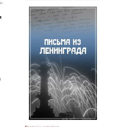
а»
и
о
я