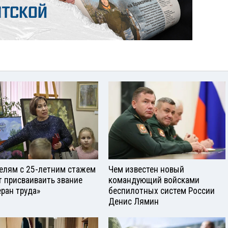
елям с 25-летним стажем
Чем известен новый
т присваиваить звание
командующий войсками
еран труда»
беспилотных систем России
Денис Лямин