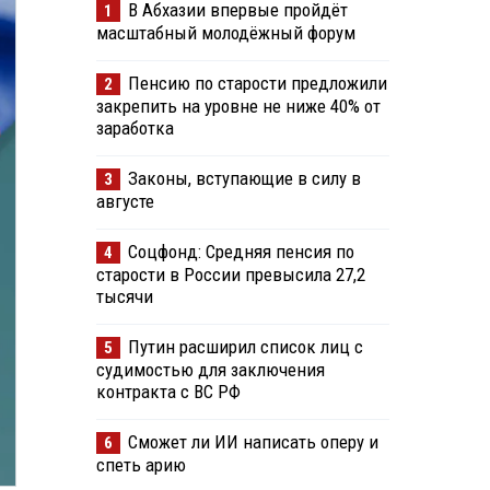
В Абхазии впервые пройдёт
1
масштабный молодёжный форум
Пенсию по старости предложили
2
закрепить на уровне не ниже 40% от
заработка
Законы, вступающие в силу в
3
августе
Соцфонд: Средняя пенсия по
4
старости в России превысила 27,2
тысячи
Путин расширил список лиц с
5
судимостью для заключения
контракта с ВС РФ
Сможет ли ИИ написать оперу и
6
спеть арию