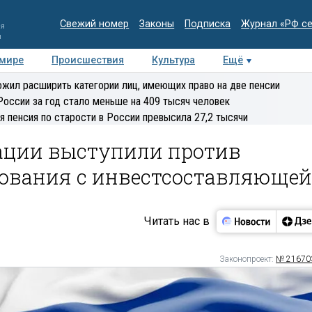
Свежий номер
Законы
Подписка
Журнал «РФ с
ия
и
 мире
Происшествия
Культура
Ещё
Медиацентр
Интервью
Колумнисты
Делова
жил расширить категории лиц, имеющих право на две пенсии
эксперт
России за год стало меньше на 409 тысяч человек
я пенсия по старости в России превысила 27,2 тысячи
кации выступили против
хования с инвестсоставляющей
Читать нас в
Законопроект:
№ 21670