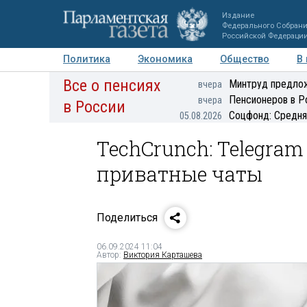
Издание
Федерального Собран
Российской Федераци
Политика
Экономика
Общество
В
Все о пенсиях
Фото
Авторы
Персоны
Мнения
Регионы
Минтруд предлож
вчера
Пенсионеров в Р
вчера
в России
Соцфонд: Средня
05.08.2026
TechCrunch: Telegra
приватные чаты
Поделиться
06.09.2024 11:04
Автор:
Виктория Карташева