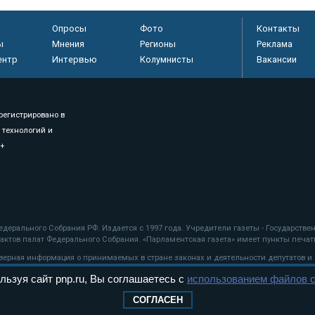
Опросы
Фото
Контакты
ы
Мнения
Регионы
Реклама
ентр
Интервью
Колумнисты
Вакансии
регистрировано в
 технологий и
8+
.
дерального Собрания РФ. Издается с 1997 года. Учредители газеты - Государств
ктов палат Федерального Собрания. «Парламентская газета» имеет пункты печати
оверная информация о принимаемых в стране законах и деятельности депутатов и
льзуя сайт pnp.ru, Вы соглашаетесь с
использованием файлов c
ехнологии
СОГЛАСЕН