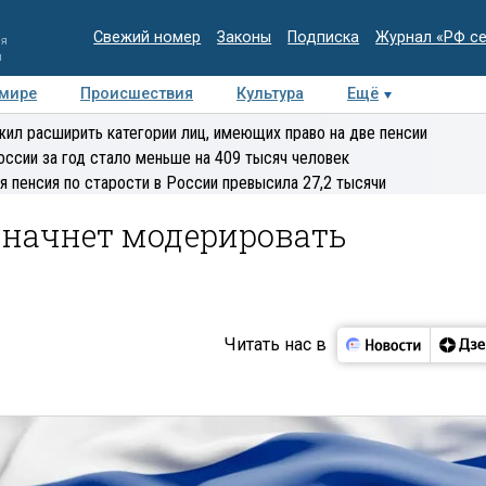
Свежий номер
Законы
Подписка
Журнал «РФ с
ия
и
 мире
Происшествия
Культура
Ещё
Медиацентр
Интервью
Колумнисты
Делова
ил расширить категории лиц, имеющих право на две пенсии
эксперт
оссии за год стало меньше на 409 тысяч человек
я пенсия по старости в России превысила 27,2 тысячи
m начнет модерировать
Читать нас в