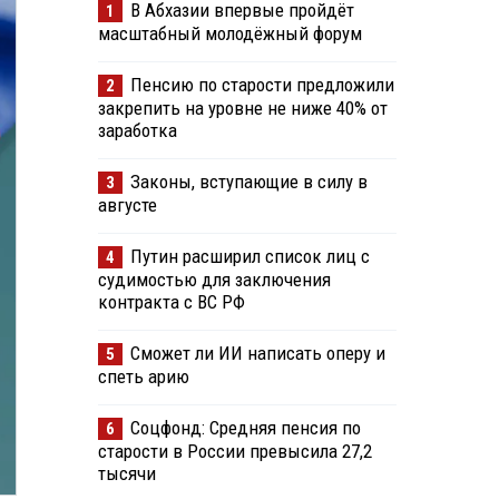
В Абхазии впервые пройдёт
1
масштабный молодёжный форум
Пенсию по старости предложили
2
закрепить на уровне не ниже 40% от
заработка
Законы, вступающие в силу в
3
августе
Путин расширил список лиц с
4
судимостью для заключения
контракта с ВС РФ
Сможет ли ИИ написать оперу и
5
спеть арию
Соцфонд: Средняя пенсия по
6
старости в России превысила 27,2
тысячи