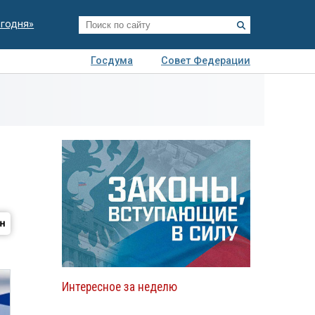
егодня»
Госдума
Совет Федерации
я
Авто
Недвижимость
Технологии
иза
Интересное за неделю