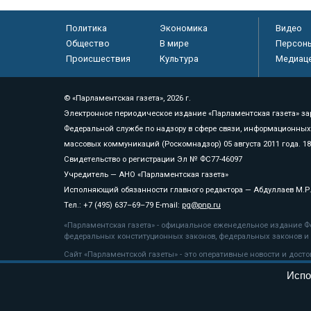
Политика
Экономика
Видео
Общество
В мире
Персон
Происшествия
Культура
Медиац
© «Парламентская газета», 2026 г.
Электронное периодическое издание «Парламентская газета» за
Федеральной службе по надзору в сфере связи, информационных
массовых коммуникаций (Роскомнадзор) 05 августа 2011 года. 1
Свидетельство о регистрации Эл № ФС77-46097
Учредитель — АНО «Парламентская газета»
Исполняющий обязанности главного редактора — Абдуллаев М.Р
Тел.: +7 (495) 637–69–79 E-mail:
pg@pnp.ru
«Парламентская газета» - официальное еженедельное издание Фе
федеральных конституционных законов, федеральных законов и а
Сайт «Парламентской газеты» - это оперативные новости и дост
«Парламентской газеты» активная ссылка на pnp.ru обязательна.
Испо
На информационном ресурсе применяются
рекомендательные т
Положение о защите персональных данных