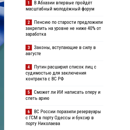
В Абхазии впервые пройдёт
1
масштабный молодёжный форум
Пенсию по старости предложили
2
закрепить на уровне не ниже 40% от
заработка
Законы, вступающие в силу в
3
августе
Путин расширил список лиц с
4
судимостью для заключения
контракта с ВС РФ
Сможет ли ИИ написать оперу и
5
спеть арию
ВС России поразили резервуары
6
с ГСМ в порту Одессы и буксир в
порту Николаева