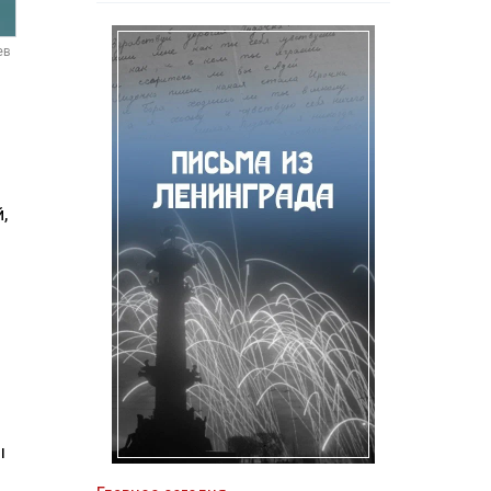
ев
,
ы