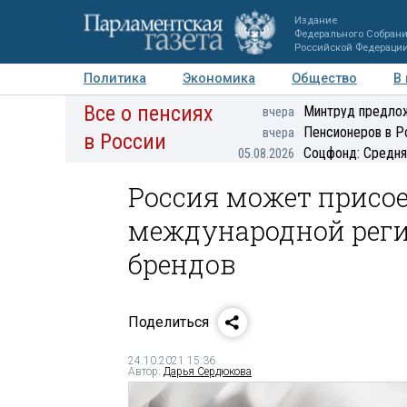
Издание
Федерального Собран
Российской Федераци
Политика
Экономика
Общество
В
Все о пенсиях
Фото
Авторы
Персоны
Мнения
Регионы
Минтруд предлож
вчера
Пенсионеров в Р
вчера
в России
Соцфонд: Средня
05.08.2026
Россия может присое
международной рег
брендов
Поделиться
24.10.2021 15:36
Автор:
Дарья Сердюкова