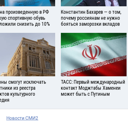
на произведенную в РФ
Константин Бахарев — о том,
кую спортивную обувь
почему россиянам не нужно
ложили снизить до 10%
бояться заморозки вкладов
оны смогут исключать
ТАСС: Первый международный
тники из реестра
контакт Моджтабы Хаменеи
ктов культурного
может быть с Путиным
едия
Новости СМИ2