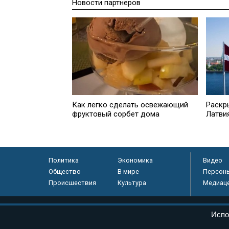
Новости партнеров
Как легко сделать освежающий
Раскр
фруктовый сорбет дома
Латви
Политика
Экономика
Видео
Общество
В мире
Персон
Происшествия
Культура
Медиац
© «Парламентская газета», 2026 г.
Испо
Электронное периодическое издание «Парламентская газета» за