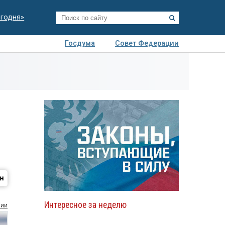
егодня»
Госдума
Совет Федерации
я
Авто
Недвижимость
Технологии
иза
Интересное за неделю
сии