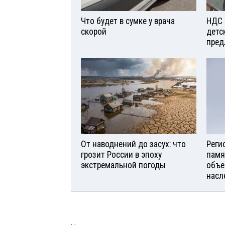
Что будет в сумке у врача
НДС 
скорой
детс
пред
От наводнений до засух: что
Реги
грозит России в эпоху
памя
экстремальной погоды
объе
насл