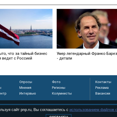
ыто, что за тайный бизнес
Умер легендарный Франко Баре
я ведет с Россией
- детали
Опросы
Фото
Контакты
ы
Мнения
Регионы
Реклама
ентр
Интервью
Колумнисты
Вакансии
льзуя сайт pnp.ru, Вы соглашаетесь с
использованием файлов c
регистрировано в