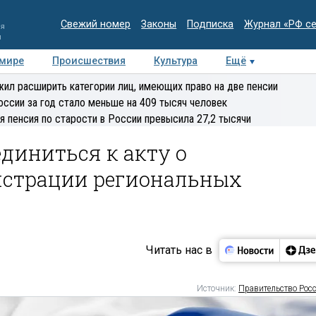
Свежий номер
Законы
Подписка
Журнал «РФ с
ия
и
 мире
Происшествия
Культура
Ещё
Медиацентр
Интервью
Колумнисты
Делова
ил расширить категории лиц, имеющих право на две пенсии
эксперт
оссии за год стало меньше на 409 тысяч человек
я пенсия по старости в России превысила 27,2 тысячи
диниться к акту о
истрации региональных
Читать нас в
Источник:
Правительство Рос