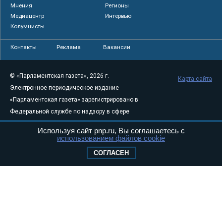
Мнения
Регионы
Медиацентр
Интервью
Колумнисты
Контакты
Реклама
Вакансии
© «Парламентская газета», 2026 г.
Карта сайта
Электронное периодическое издание
«Парламентская газета» зарегистрировано в
Федеральной службе по надзору в сфере
связи, информационных технологий и
Используя сайт pnp.ru, Вы соглашаетесь с
массовых коммуникаций (Роскомнадзор) 05
использованием файлов cookie
августа 2011 года. 18+
СОГЛАСЕН
Свидетельство о регистрации Эл № ФС77-
46097
Учредитель — АНО «Парламентская газета»
Исполняющий обязанности главного
редактора — Абдуллаев М.Р.
Тел.: +7 (495) 637–69–79 E-mail:
pg@pnp.ru