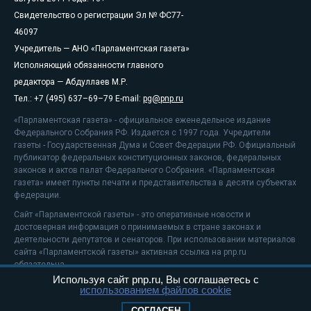
Свидетельство о регистрации Эл № ФС77-
46097
Учредитель — АНО «Парламентская газета»
Исполняющий обязанности главного
редактора — Абдуллаев М.Р.
Тел.: +7 (495) 637–69–79 E-mail:
pg@pnp.ru
«Парламентская газета» - официальное еженедельное издание
Федерального Собрания РФ. Издается с 1997 года. Учредители
газеты - Государственная Дума и Совет Федерации РФ. Официальный
публикатор федеральных конституционных законов, федеральных
законов и актов палат Федерального Собрания. «Парламентская
газета» имеет пункты печати и представительства в десяти субъектах
федерации.
Сайт «Парламентской газеты» - это оперативные новости и
достоверная информация о принимаемых в стране законах и
деятельности депутатов и сенаторов. При использовании материалов
сайта «Парламентской газеты» активная ссылка на pnp.ru
обязательна.
Используя сайт pnp.ru, Вы соглашаетесь с
На информационном ресурсе применяются
рекомендательные
использованием файлов cookie
технологии
Положение о защите персональных данных
СОГЛАСЕН