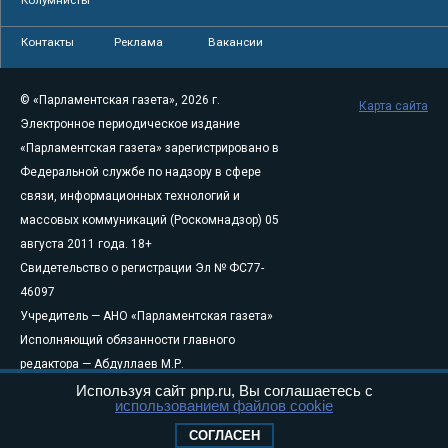
Контакты
Реклама
Вакансии
© «Парламентская газета», 2026 г.
Карта сайта
Электронное периодическое издание
«Парламентская газета» зарегистрировано в
Федеральной службе по надзору в сфере
связи, информационных технологий и
массовых коммуникаций (Роскомнадзор) 05
августа 2011 года. 18+
Свидетельство о регистрации Эл № ФС77-
46097
Учредитель — АНО «Парламентская газета»
Исполняющий обязанности главного
редактора — Абдуллаев М.Р.
Тел.: +7 (495) 637–69–79 E-mail:
pg@pnp.ru
Используя сайт pnp.ru, Вы соглашаетесь с
использованием файлов cookie
«Парламентская газета» - официальное еженедельное издание
СОГЛАСЕН
Федерального Собрания РФ. Издается с 1997 года. Учредители