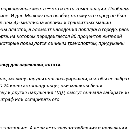
е парковочные места — это и есть компенсация. Проблем
се. И для Москвы она особая, потому что город не был
в нём 4,5 миллиона «своих» и транзитных машин.
оны властей, а элемент наведения порядка в городе, рав
рта, на котором передвигается 80 процентов жителей
, которые пользуются личным транспортом, придуманы
овод для нареканий, кстати…
мню, машину нарушителя эвакуировали, и чтобы её забрат
 С 24 июля автовладельцы, чьи машины были
ку и другие нарушения ПДД, смогут сначала забирать и
штраф или оспаривать его.
на тщательно. А если есть злоупотребления и нарушения,