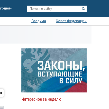
егодня»
Госдума
Совет Федерации
я
Авто
Недвижимость
Технологии
иза
Интересное за неделю