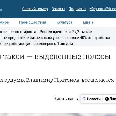
Свежий номер
Законы
Подписка
Журнал «РФ с
ия
и
 мире
Происшествия
Культура
Ещё
Медиацентр
Интервью
Колумнисты
Делова
я пенсия по старости в России превысила 27,2 тысячи
эксперт
ости предложили закрепить на уровне не ниже 40% от заработка
енсии работающих пенсионеров с 1 августа
о такси — выделенные полосы
осгордумы Владимир Платонов, всё делается
Читать нас в