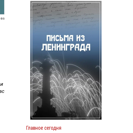
ова
 и
ас
Главное сегодня