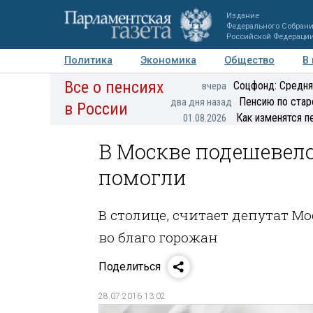
Издание
Федерального Собран
Российской Федераци
Политика
Экономика
Общество
В
Все о пенсиях
Фото
Авторы
Персоны
Мнения
Регионы
Соцфонд: Средня
вчера
Пенсию по стар
два дня назад
в России
Как изменятся п
01.08.2026
В Москве подешевел
помогли
В столице, считает депутат М
во благо горожан
Поделиться
28.07.2016 13:02