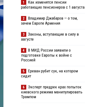
Как изменятся пенсии
1
работающих пенсионеров с 1 августа
Владимир Джабаров — о том,
2
зачем Европе Армения
Законы, вступающие в силу в
3
августе
В МИД России заявили о
4
подготовке Европы к войне с
Россией
Ереван рубит сук, на котором
5
сидит
Эксперт предрек крах попыток
6
киевского режима манипулировать
Трампом