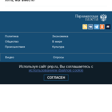
Политика
Экономика
Общество
В мире
Происшествия
Культура
Видео
Опросы
Фото
Персоны
Используя сайт pnp.ru, Вы соглашаетесь с
Мнения
Регионы
использованием файлов cookie
Медиацентр
Интервью
СОГЛАСЕН
Колумнисты
Контакты
Реклама
Вакансии
© «Парламентская газета», 2026 г.
Карта сайта
Электронное периодическое издание