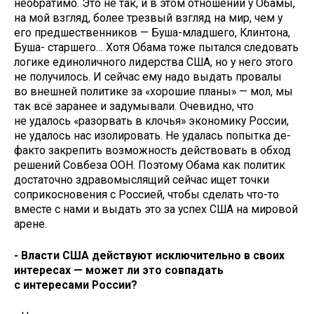
необратимо. Это не так, и в этом отношении у Обамы,
на мой взгляд, более трезвый взгляд на мир, чем у
его предшественников — Буша-младшего, Клинтона,
Буша- старшего… Хотя Обама тоже пытался следовать
логике единоличного лидерства США, но у него этого
не получилось. И сейчас ему надо выдать провалы
во внешней политике за «хорошие планы» — мол, мы
так всё заранее и задумывали. Очевидно, что
не удалось «разорвать в клочья» экономику России,
не удалось нас изолировать. Не удалась попытка де-
факто закрепить возможность действовать в обход
решений Совбеза ООН. Поэтому Обама как политик
достаточно здравомыслящий сейчас ищет точки
соприкосновения с Россией, чтобы сделать что-то
вместе с нами и выдать это за успех США на мировой
арене.
- Власти США действуют исключительно в своих
интересах — может ли это совпадать
с интересами России?