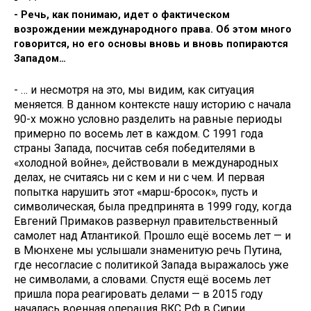
- Речь, как понимаю, идет о фактическом
возрождении международного права. Об этом много
говорится, но его основы вновь и вновь попираются
Западом…
- … и несмотря на это, мы видим, как ситуация
меняется. В данном контексте нашу историю с начала
90-х можно условно разделить на равные периоды
примерно по восемь лет в каждом. С 1991 года
страны Запада, посчитав себя победителями в
«холодной войне», действовали в международных
делах, не считаясь ни с кем и ни с чем. И первая
попытка нарушить этот «марш-бросок», пусть и
символическая, была предпринята в 1999 году, когда
Евгений Примаков развернул правительственный
самолет над Атлантикой. Прошло ещё восемь лет — и
в Мюнхене мы услышали знаменитую речь Путина,
где несогласие с политикой Запада выражалось уже
не символами, а словами. Спустя ещё восемь лет
пришла пора реагировать делами — в 2015 году
началась военная операция ВКС РФ в Сирии.