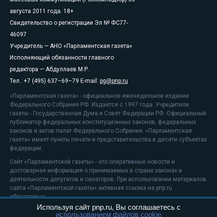
августа 2011 года. 18+
Свидетельство о регистрации Эл № ФС77-
46097
Учредитель — АНО «Парламентская газета»
Исполняющий обязанности главного
редактора — Абдуллаев М.Р.
Тел.: +7 (495) 637–69–79 E-mail:
pg@pnp.ru
«Парламентская газета» - официальное еженедельное издание
Федерального Собрания РФ. Издается с 1997 года. Учредители
газеты - Государственная Дума и Совет Федерации РФ. Официальный
публикатор федеральных конституционных законов, федеральных
законов и актов палат Федерального Собрания. «Парламентская
газета» имеет пункты печати и представительства в десяти субъектах
федерации.
Сайт «Парламентской газеты» - это оперативные новости и
достоверная информация о принимаемых в стране законах и
деятельности депутатов и сенаторов. При использовании материалов
сайта «Парламентской газеты» активная ссылка на pnp.ru
обязательна.
Используя сайт pnp.ru, Вы соглашаетесь с
На информационном ресурсе применяются
рекомендательные
использованием файлов cookie