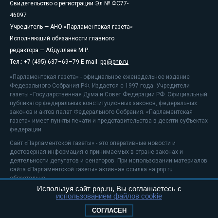
Свидетельство о регистрации Эл № ФС77-
46097
Учредитель — АНО «Парламентская газета»
Исполняющий обязанности главного
редактора — Абдуллаев М.Р.
Тел.: +7 (495) 637–69–79 E-mail:
pg@pnp.ru
«Парламентская газета» - официальное еженедельное издание
Федерального Собрания РФ. Издается с 1997 года. Учредители
газеты - Государственная Дума и Совет Федерации РФ. Официальный
публикатор федеральных конституционных законов, федеральных
законов и актов палат Федерального Собрания. «Парламентская
газета» имеет пункты печати и представительства в десяти субъектах
федерации.
Сайт «Парламентской газеты» - это оперативные новости и
достоверная информация о принимаемых в стране законах и
деятельности депутатов и сенаторов. При использовании материалов
сайта «Парламентской газеты» активная ссылка на pnp.ru
обязательна.
Используя сайт pnp.ru, Вы соглашаетесь с
На информационном ресурсе применяются
рекомендательные
использованием файлов cookie
технологии
Положение о защите персональных данных
СОГЛАСЕН