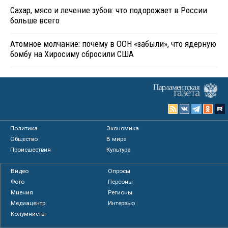
Сахар, мясо и лечение зубов: что подорожает в России
больше всего
Атомное молчание: почему в ООН «забыли», что ядерную
бомбу на Хиросиму сбросили США
Политика
Экономика
Общество
В мире
Происшествия
Культура
Видео
Опросы
Фото
Персоны
Мнения
Регионы
Медиацентр
Интервью
Колумнисты