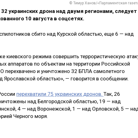
© Тимур Ханов/«Парламентская газет
 32 украинских дрона над двумя регионами, следует
ванного 10 августа в соцсетях.
спилотников сбито над Курской областью, еще 6 — над
ке киевского режима совершить террористическую атак
ых аппаратов по объектам на территории Российской
 перехвачено и уничтожено 32 БПЛА самолетного
над Ярославской областью», — говорится в сообщении.
 России
перехватили 75 украинских дронов.
Так, 26
ничтожены над Белгородской областью, 19 — над
янской, 4 — над Воронежской, 1 — над Орловской, 5 — на
орией Черного моря.