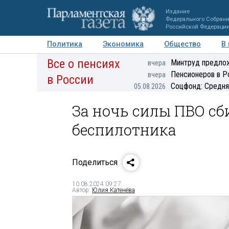
Издание
Федерального Собран
Российской Федераци
Политика
Экономика
Общество
В
Все о пенсиях
Фото
Авторы
Персоны
Мнения
Регионы
Минтруд предлож
вчера
Пенсионеров в Р
вчера
в России
Соцфонд: Средня
05.08.2026
За ночь силы ПВО сб
беспилотника
Поделиться
10.08.2024 09:27
Автор:
Юлия Катенёва