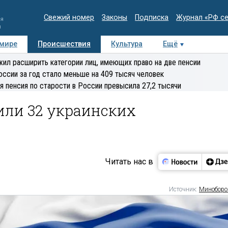
Свежий номер
Законы
Подписка
Журнал «РФ с
ия
и
 мире
Происшествия
Культура
Ещё
Медиацентр
Интервью
Колумнисты
Делова
ил расширить категории лиц, имеющих право на две пенсии
эксперт
оссии за год стало меньше на 409 тысяч человек
я пенсия по старости в России превысила 27,2 тысячи
или 32 украинских
Читать нас в
Источник:
Минобор