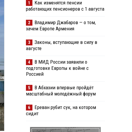
Как изменятся пенсии
1
работающих пенсионеров с 1 августа
Владимир Джабаров — о том,
2
зачем Европе Армения
Законы, вступающие в силу в
3
августе
В МИД России заявили о
4
подготовке Европы к войне с
Россией
В Абхазии впервые пройдёт
5
масштабный молодёжный форум
Ереван рубит сук, на котором
6
сидит