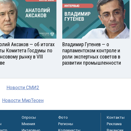
олий Аксаков — об итогах
Владимир Гутенев — о
ты Комитета Госдумы по
парламентском контроле и
нсовому рынку в VIII
роли экспертных советов в
ве
развитии промышленности
Новости СМИ2
Новости МирТесен
Опросы
Фото
Контакты
ы
Мнения
Регионы
Реклама
ентр
Интервью
Колумнисты
Вакансии