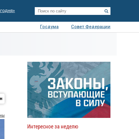
егодня»
Госдума
Совет Федерации
я
Авто
Недвижимость
Технологии
иза
оны
Интересное за неделю