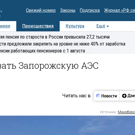
Свежий номер
Законы
Подписка
Журнал «РФ с
ия
и
 мире
Происшествия
Культура
Ещё
Медиацентр
Интервью
Колумнисты
Делова
яя пенсия по старости в России превысила 27,2 тысячи
эксперт
сти предложили закрепить на уровне не ниже 40% от заработка
енсии работающих пенсионеров с 1 августа
вать Запорожскую АЭС
Читать нас в
Источник:
Минобор