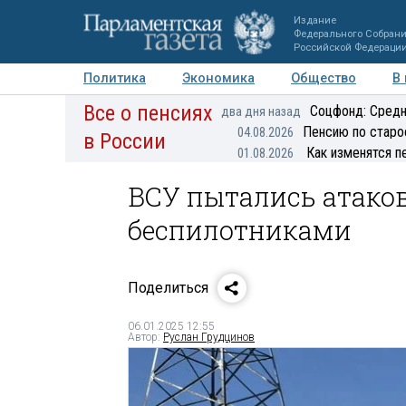
Издание
Федерального Собран
Российской Федераци
Политика
Экономика
Общество
В
Все о пенсиях
Фото
Авторы
Персоны
Мнения
Регионы
Соцфонд: Средн
два дня назад
Пенсию по старо
04.08.2026
в России
Как изменятся п
01.08.2026
ВСУ пытались атако
беспилотниками
Поделиться
06.01.2025 12:55
Автор:
Руслан Грудцинов