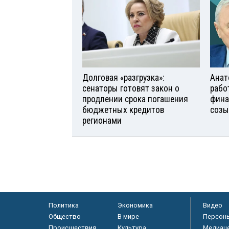
Долговая «разгрузка»:
Анат
сенаторы готовят закон о
рабо
продлении срока погашения
фина
бюджетных кредитов
созы
регионами
Политика
Экономика
Видео
Общество
В мире
Персон
Происшествия
Культура
Медиац