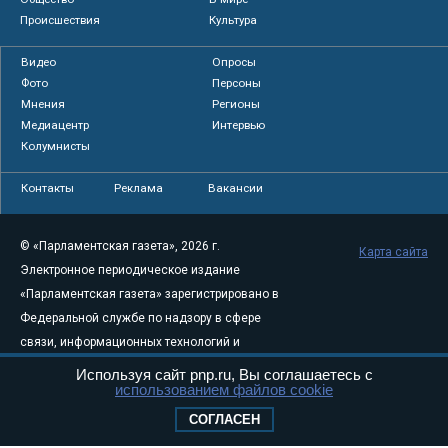
Происшествия
Культура
Видео
Опросы
Фото
Персоны
Мнения
Регионы
Медиацентр
Интервью
Колумнисты
Контакты
Реклама
Вакансии
© «Парламентская газета», 2026 г.
Карта сайта
Электронное периодическое издание
«Парламентская газета» зарегистрировано в
Федеральной службе по надзору в сфере
связи, информационных технологий и
массовых коммуникаций (Роскомнадзор) 05
Используя сайт pnp.ru, Вы соглашаетесь с
использованием файлов cookie
августа 2011 года. 18+
Свидетельство о регистрации Эл № ФС77-
СОГЛАСЕН
46097