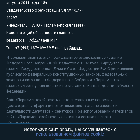
августа 2011 года. 18+
Свидетельство о регистрации Эл № ФС77-
46097
Учредитель — АНО «Парламентская газета»
Исполняющий обязанности главного
редактора — Абдуллаев М.Р.
Тел.: +7 (495) 637–69–79 E-mail:
pg@pnp.ru
«Парламентская газета» - официальное еженедельное издание
Федерального Собрания РФ. Издается с 1997 года. Учредители
газеты - Государственная Дума и Совет Федерации РФ. Официальный
публикатор федеральных конституционных законов, федеральных
законов и актов палат Федерального Собрания. «Парламентская
газета» имеет пункты печати и представительства в десяти субъектах
федерации.
Сайт «Парламентской газеты» - это оперативные новости и
достоверная информация о принимаемых в стране законах и
деятельности депутатов и сенаторов. При использовании материалов
сайта «Парламентской газеты» активная ссылка на pnp.ru
обязательна.
Используя сайт pnp.ru, Вы соглашаетесь с
На информационном ресурсе применяются
рекомендательные
использованием файлов cookie
технологии