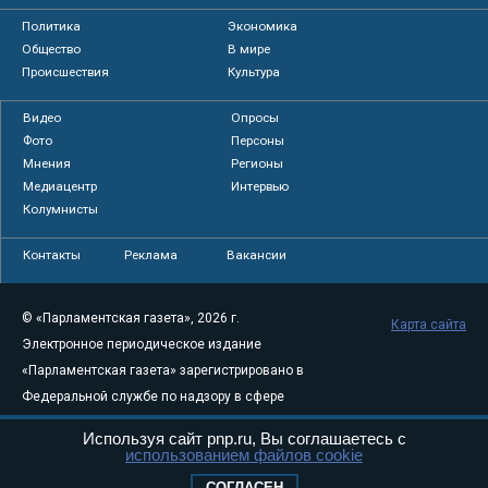
Политика
Экономика
Общество
В мире
Происшествия
Культура
Видео
Опросы
Фото
Персоны
Мнения
Регионы
Медиацентр
Интервью
Колумнисты
Контакты
Реклама
Вакансии
© «Парламентская газета», 2026 г.
Карта сайта
Электронное периодическое издание
«Парламентская газета» зарегистрировано в
Федеральной службе по надзору в сфере
связи, информационных технологий и
Используя сайт pnp.ru, Вы соглашаетесь с
массовых коммуникаций (Роскомнадзор) 05
использованием файлов cookie
августа 2011 года. 18+
СОГЛАСЕН