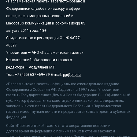
«Парламентская газета» зарегистрировано в
Федеральной службе по надзору в сфере
связи, информационных технологий и
массовых коммуникаций (Роскомнадзор) 05
августа 2011 года. 18+
Свидетельство о регистрации Эл № ФС77-
46097
Учредитель — АНО «Парламентская газета»
Исполняющий обязанности главного
редактора — Абдуллаев М.Р.
Тел.: +7 (495) 637–69–79 E-mail:
pg@pnp.ru
«Парламентская газета» - официальное еженедельное издание
Федерального Собрания РФ. Издается с 1997 года. Учредители
газеты - Государственная Дума и Совет Федерации РФ. Официальный
публикатор федеральных конституционных законов, федеральных
законов и актов палат Федерального Собрания. «Парламентская
газета» имеет пункты печати и представительства в десяти субъектах
федерации.
Сайт «Парламентской газеты» - это оперативные новости и
достоверная информация о принимаемых в стране законах и
деятельности депутатов и сенаторов. При использовании материалов