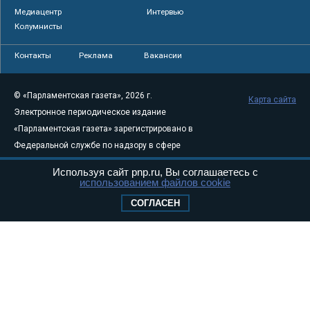
Медиацентр
Интервью
Колумнисты
Контакты
Реклама
Вакансии
© «Парламентская газета», 2026 г.
Карта сайта
Электронное периодическое издание
«Парламентская газета» зарегистрировано в
Федеральной службе по надзору в сфере
связи, информационных технологий и
Используя сайт pnp.ru, Вы соглашаетесь с
массовых коммуникаций (Роскомнадзор) 05
использованием файлов cookie
августа 2011 года. 18+
СОГЛАСЕН
Свидетельство о регистрации Эл № ФС77-
46097
Учредитель — АНО «Парламентская газета»
Исполняющий обязанности главного
редактора — Абдуллаев М.Р.
Тел.: +7 (495) 637–69–79 E-mail:
pg@pnp.ru