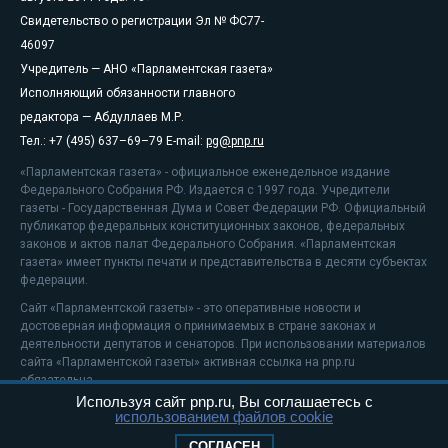
Свидетельство о регистрации Эл № ФС77-
46097
Учредитель — АНО «Парламентская газета»
Исполняющий обязанности главного
редактора — Абдуллаев М.Р.
Тел.: +7 (495) 637–69–79 E-mail:
pg@pnp.ru
«Парламентская газета» - официальное еженедельное издание
Федерального Собрания РФ. Издается с 1997 года. Учредители
газеты - Государственная Дума и Совет Федерации РФ. Официальный
публикатор федеральных конституционных законов, федеральных
законов и актов палат Федерального Собрания. «Парламентская
газета» имеет пункты печати и представительства в десяти субъектах
федерации.
Сайт «Парламентской газеты» - это оперативные новости и
достоверная информация о принимаемых в стране законах и
деятельности депутатов и сенаторов. При использовании материалов
сайта «Парламентской газеты» активная ссылка на pnp.ru
обязательна.
Используя сайт pnp.ru, Вы соглашаетесь с
На информационном ресурсе применяются
рекомендательные
использованием файлов cookie
технологии
Положение о защите персональных данных
СОГЛАСЕН