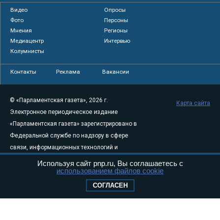
Видео
Опросы
Фото
Персоны
Мнения
Регионы
Медиацентр
Интервью
Колумнисты
Контакты
Реклама
Вакансии
© «Парламентская газета», 2026 г.
Карта сайта
Электронное периодическое издание
«Парламентская газета» зарегистрировано в
Федеральной службе по надзору в сфере
связи, информационных технологий и
массовых коммуникаций (Роскомнадзор) 05
Используя сайт pnp.ru, Вы соглашаетесь с
использованием файлов cookie
августа 2011 года. 18+
Свидетельство о регистрации Эл № ФС77-
СОГЛАСЕН
46097
Учредитель — АНО «Парламентская газета»
Исполняющий обязанности главного