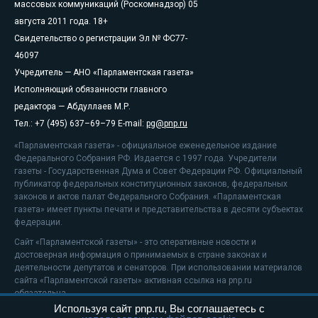
массовых коммуникаций (Роскомнадзор) 05
августа 2011 года. 18+
Свидетельство о регистрации Эл № ФС77-
46097
Учредитель — АНО «Парламентская газета»
Исполняющий обязанности главного
редактора — Абдуллаев М.Р.
Тел.: +7 (495) 637–69–79 E-mail:
pg@pnp.ru
«Парламентская газета» - официальное еженедельное издание
Федерального Собрания РФ. Издается с 1997 года. Учредители
газеты - Государственная Дума и Совет Федерации РФ. Официальный
публикатор федеральных конституционных законов, федеральных
законов и актов палат Федерального Собрания. «Парламентская
газета» имеет пункты печати и представительства в десяти субъектах
федерации.
Сайт «Парламентской газеты» - это оперативные новости и
достоверная информация о принимаемых в стране законах и
деятельности депутатов и сенаторов. При использовании материалов
сайта «Парламентской газеты» активная ссылка на pnp.ru
обязательна.
Используя сайт pnp.ru, Вы соглашаетесь с
На информационном ресурсе применяются
рекомендательные