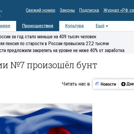
Свежий номер
Законы
Подписка
Журнал «РФ с
ия
и
 мире
Происшествия
Культура
Ещё
Медиацентр
Интервью
Колумнисты
Делова
оссии за год стало меньше на 409 тысяч человек
эксперт
яя пенсия по старости в России превысила 27,2 тысячи
сти предложили закрепить на уровне не ниже 40% от заработка
нии №7 произошёл бунт
Читать нас в