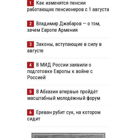
Как изменятся пенсии
1
работающих пенсионеров с 1 августа
Владимир Джабаров — о том,
2
зачем Европе Армения
Законы, вступающие в силу в
3
августе
В МИД России заявили о
4
подготовке Европы к войне с
Россией
В Абхазии впервые пройдёт
5
масштабный молодёжный форум
Ереван рубит сук, на котором
6
сидит