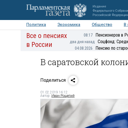
Издание
Федерального Собран
Российской Федераци
Политика
Экономика
Общество
В
Все о пенсиях
Фото
Авторы
Персоны
Мнения
Регионы
Пенсионеров в Р
08:17
Соцфонд: Средн
два дня назад
в России
Пенсию по старо
04.08.2026
В саратовской коло
Поделиться
01.02.2019 16:12
Автор:
Иван Рощепий