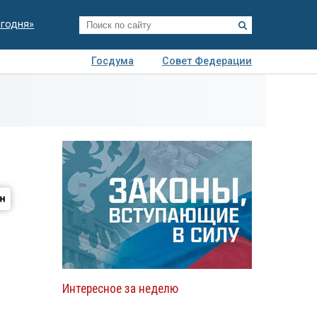
егодня»
Госдума
Совет Федерации
я
Авто
Недвижимость
Технологии
иза
Интересное за неделю