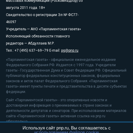
массовых коммуникаций (Роскомнадзор) 05
августа 2011 года. 18+
Свидетельство о регистрации Эл № ФС77-
46097
Учредитель — АНО «Парламентская газета»
Исполняющий обязанности главного
редактора — Абдуллаев М.Р.
Тел.: +7 (495) 637–69–79 E-mail:
pg@pnp.ru
«Парламентская газета» - официальное еженедельное издание
Федерального Собрания РФ. Издается с 1997 года. Учредители
газеты - Государственная Дума и Совет Федерации РФ. Официальный
публикатор федеральных конституционных законов, федеральных
законов и актов палат Федерального Собрания. «Парламентская
газета» имеет пункты печати и представительства в десяти субъектах
федерации.
Сайт «Парламентской газеты» - это оперативные новости и
достоверная информация о принимаемых в стране законах и
деятельности депутатов и сенаторов. При использовании материалов
сайта «Парламентской газеты» активная ссылка на pnp.ru
обязательна.
Используя сайт pnp.ru, Вы соглашаетесь с
На информационном ресурсе применяются
рекомендательные
использованием файлов cookie