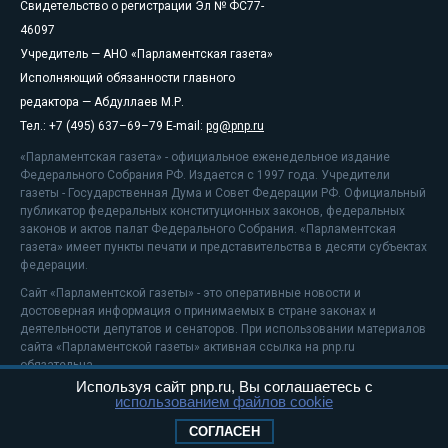
Свидетельство о регистрации Эл № ФС77-
46097
Учредитель — АНО «Парламентская газета»
Исполняющий обязанности главного
редактора — Абдуллаев М.Р.
Тел.: +7 (495) 637–69–79 E-mail:
pg@pnp.ru
«Парламентская газета» - официальное еженедельное издание
Федерального Собрания РФ. Издается с 1997 года. Учредители
газеты - Государственная Дума и Совет Федерации РФ. Официальный
публикатор федеральных конституционных законов, федеральных
законов и актов палат Федерального Собрания. «Парламентская
газета» имеет пункты печати и представительства в десяти субъектах
федерации.
Сайт «Парламентской газеты» - это оперативные новости и
достоверная информация о принимаемых в стране законах и
деятельности депутатов и сенаторов. При использовании материалов
сайта «Парламентской газеты» активная ссылка на pnp.ru
обязательна.
Используя сайт pnp.ru, Вы соглашаетесь с
На информационном ресурсе применяются
рекомендательные
использованием файлов cookie
технологии
Положение о защите персональных данных
СОГЛАСЕН