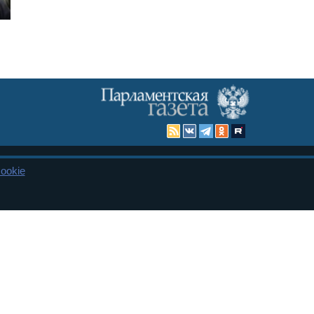
ookie
Карта сайта
енная Дума и Совет Федерации РФ. Официальный публикатор
 и представительства в десяти субъектах федерации.