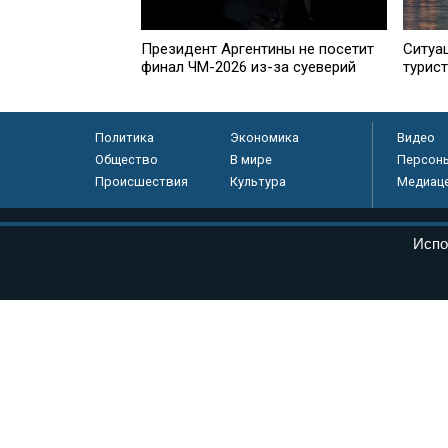
Президент Аргентины не посетит
Ситуа
финал ЧМ-2026 из-за суеверий
турист
Политика
Экономика
Видео
Общество
В мире
Персон
Происшествия
Культура
Медиац
© «Парламентская газета», 2026 г.
Испо
Электронное периодическое издание «Парламентская газета» за
Федеральной службе по надзору в сфере связи, информационных
массовых коммуникаций (Роскомнадзор) 05 августа 2011 года. 1
Свидетельство о регистрации Эл № ФС77-46097
Учредитель — АНО «Парламентская газета»
Исполняющий обязанности главного редактора — Абдуллаев М.Р
Тел.: +7 (495) 637–69–79 E-mail:
pg@pnp.ru
«Парламентская газета» - официальное еженедельное издание Фе
федеральных конституционных законов, федеральных законов и а