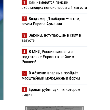
Как изменятся пенсии
1
работающих пенсионеров с 1 августа
Владимир Джабаров — о том,
2
зачем Европе Армения
Законы, вступающие в силу в
3
августе
В МИД России заявили о
4
подготовке Европы к войне с
Россией
В Абхазии впервые пройдёт
5
масштабный молодёжный форум
Ереван рубит сук, на котором
6
сидит
om