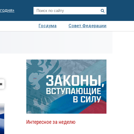
егодня»
Госдума
Совет Федерации
я
Авто
Недвижимость
Технологии
иза
Интересное за неделю