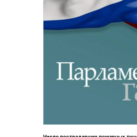
Число пострадавших пожарных туше