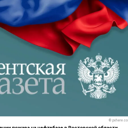
© pxhere.c
нии пожара на нефтебазе в Ростовской области