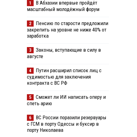
В Абхазии впервые пройдёт
1
масштабный молодёжный форум
Пенсию по старости предложили
2
закрепить на уровне не ниже 40% от
заработка
Законы, вступающие в силу в
3
августе
Путин расширил список лиц с
4
судимостью для заключения
контракта с ВС РФ
Сможет ли ИИ написать оперу и
5
спеть арию
ВС России поразили резервуары
6
с ГСМ в порту Одессы и буксир в
порту Николаева