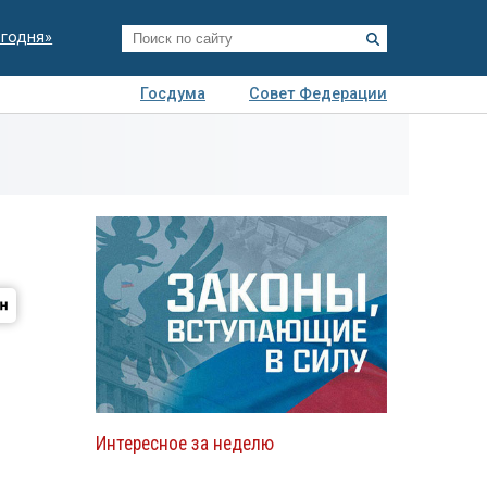
егодня»
Госдума
Совет Федерации
я
Авто
Недвижимость
Технологии
иза
Интересное за неделю