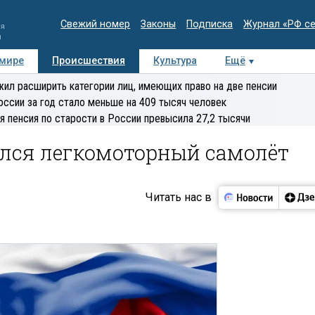
Свежий номер
Законы
Подписка
Журнал «РФ с
ия
и
 мире
Происшествия
Культура
Ещё
Медиацентр
Интервью
Колумнисты
Делова
ил расширить категории лиц, имеющих право на две пенсии
эксперт
оссии за год стало меньше на 409 тысяч человек
я пенсия по старости в России превысила 27,2 тысячи
ился легкомоторный самолёт
Читать нас в