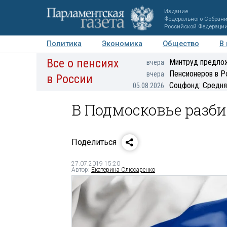
Издание
Федерального Собран
Российской Федераци
Политика
Экономика
Общество
В
Все о пенсиях
Фото
Авторы
Персоны
Мнения
Регионы
Минтруд предлож
вчера
Пенсионеров в Р
вчера
в России
Соцфонд: Средня
05.08.2026
В Подмосковье разб
Поделиться
27.07.2019 15:20
Автор:
Екатерина Слюсаренко