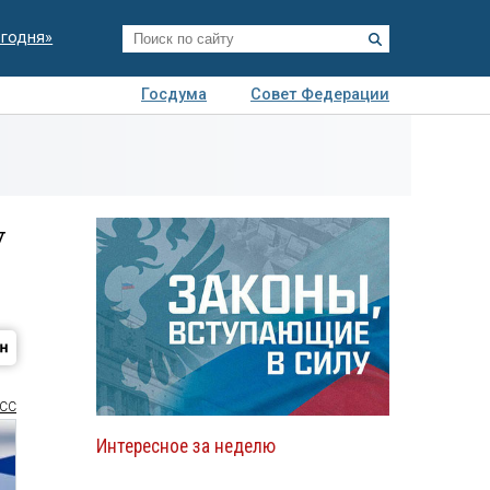
егодня»
Госдума
Совет Федерации
я
Авто
Недвижимость
Технологии
иза
у
СС
Интересное за неделю