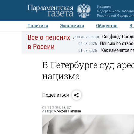
Издание
Федерального Собран
Российской Федераци
Политика
Экономика
Общество
В
Все о пенсиях
Фото
Авторы
Персоны
Мнения
Регионы
Соцфонд: Средн
два дня назад
Пенсию по старо
04.08.2026
в России
Как изменятся п
01.08.2026
В Петербурге суд ар
нацизма
Поделиться
01.11.2023 18:37
Автор:
Алексей Лапшин