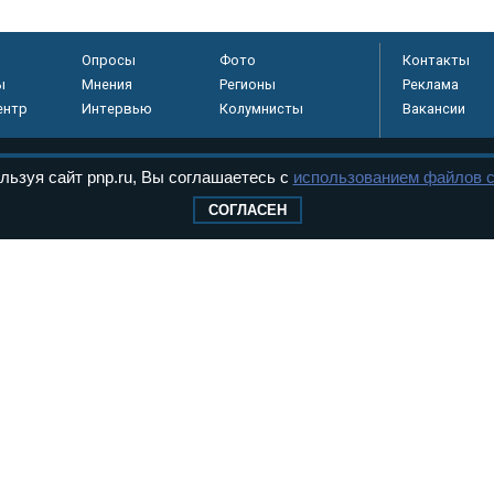
Опросы
Фото
Контакты
ы
Мнения
Регионы
Реклама
ентр
Интервью
Колумнисты
Вакансии
льзуя сайт pnp.ru, Вы соглашаетесь с
использованием файлов c
регистрировано в
СОГЛАСЕН
 технологий и
8+
.
дерального Собрания РФ. Издается с 1997 года. Учредители газеты - Государств
ктов палат Федерального Собрания. «Парламентская газета» имеет пункты печати
оверная информация о принимаемых в стране законах и деятельности депутатов и
ехнологии