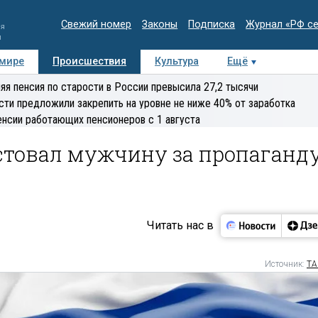
Свежий номер
Законы
Подписка
Журнал «РФ с
ия
и
 мире
Происшествия
Культура
Ещё
Медиацентр
Интервью
Колумнисты
Делова
яя пенсия по старости в России превысила 27,2 тысячи
эксперт
сти предложили закрепить на уровне не ниже 40% от заработка
енсии работающих пенсионеров с 1 августа
естовал мужчину за пропаганд
Читать нас в
Источник:
ТА