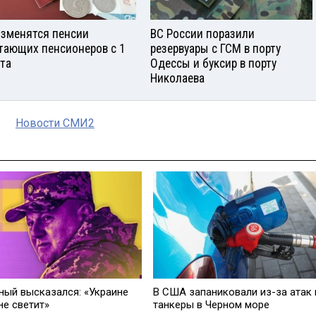
изменятся пенсии
ВС России поразили
тающих пенсионеров с 1
резервуары с ГСМ в порту
ста
Одессы и буксир в порту
Николаева
Новости СМИ2
ный высказался: «Украине
В США запаниковали из-за атак 
не светит»
танкеры в Черном море