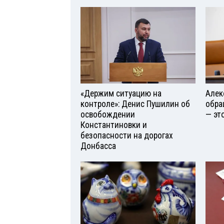
«Держим ситуацию на
Алек
контроле»: Денис Пушилин об
обра
освобождении
— эт
Константиновки и
безопасности на дорогах
Донбасса