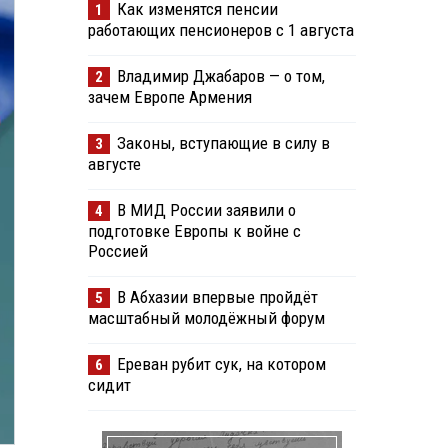
Как изменятся пенсии
1
работающих пенсионеров с 1 августа
Владимир Джабаров — о том,
2
зачем Европе Армения
Законы, вступающие в силу в
3
августе
В МИД России заявили о
4
подготовке Европы к войне с
Россией
В Абхазии впервые пройдёт
5
масштабный молодёжный форум
Ереван рубит сук, на котором
6
сидит