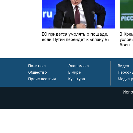
EC придется умолять о пощаде,
В Кре
если Путин перейдет к «плану Б»
услов
боев
Политика
Экономика
Видео
Общество
В мире
Персон
Происшествия
Культура
Медиац
Испо
© «Парламентская газета», 2026 г.
Электронное периодическое издание «Парламентская газета» за
Федеральной службе по надзору в сфере связи, информационных
массовых коммуникаций (Роскомнадзор) 05 августа 2011 года. 1
Свидетельство о регистрации Эл № ФС77-46097
Учредитель — АНО «Парламентская газета»