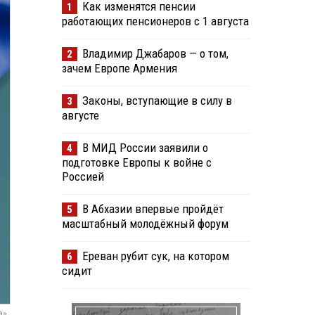
Как изменятся пенсии
1
работающих пенсионеров с 1 августа
Владимир Джабаров — о том,
2
зачем Европе Армения
Законы, вступающие в силу в
3
августе
В МИД России заявили о
4
подготовке Европы к войне с
Россией
В Абхазии впервые пройдёт
5
масштабный молодёжный форум
Ереван рубит сук, на котором
6
сидит
а»