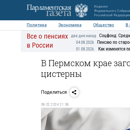
Издание
Федерального Собран
Российской Федераци
Политика
Экономика
Общество
В
Все о пенсиях
Фото
Авторы
Персоны
Мнения
Регионы
Соцфонд: Средн
два дня назад
Пенсию по старо
04.08.2026
в России
Как изменятся п
01.08.2026
В Пермском крае за
цистерны
Поделиться
08.02.2024 21:38