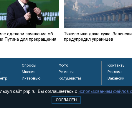
мле сделали заявление об
Тяжело или даже хуже: Зеленски
ии Путина для прекращения
предупредил украинцев
Опросы
Фото
Контакты
ы
Мнения
Регионы
Реклама
ентр
Интервью
Колумнисты
Вакансии
льзуя сайт pnp.ru, Вы соглашаетесь с
использованием файлов c
СОГЛАСЕН
регистрировано в
 технологий и
8+