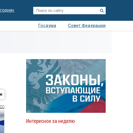
егодня»
Госдума
Совет Федерации
я
Авто
Недвижимость
Технологии
иза
СС
Интересное за неделю