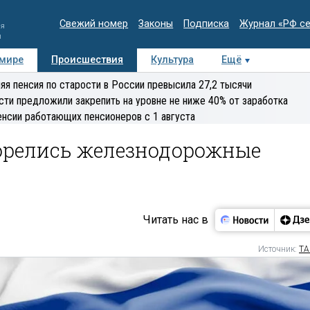
Свежий номер
Законы
Подписка
Журнал «РФ с
ия
и
 мире
Происшествия
Культура
Ещё
Медиацентр
Интервью
Колумнисты
Делова
яя пенсия по старости в России превысила 27,2 тысячи
эксперт
сти предложили закрепить на уровне не ниже 40% от заработка
енсии работающих пенсионеров с 1 августа
горелись железнодорожные
Читать нас в
Источник:
ТА