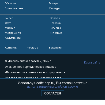
Общество
В мире
Происшествия
Культура
Видео
Опросы
Фото
Персоны
Мнения
Регионы
Медиацентр
Интервью
Колумнисты
Контакты
Реклама
Вакансии
© «Парламентская газета», 2026 г.
Карта сайта
Электронное периодическое издание
«Парламентская газета» зарегистрировано в
Федеральной службе по надзору в сфере
Используя сайт pnp.ru, Вы соглашаетесь с
связи, информационных технологий и
использованием файлов cookie
массовых коммуникаций (Роскомнадзор) 05
СОГЛАСЕН
августа 2011 года. 18+
Свидетельство о регистрации Эл № ФС77-