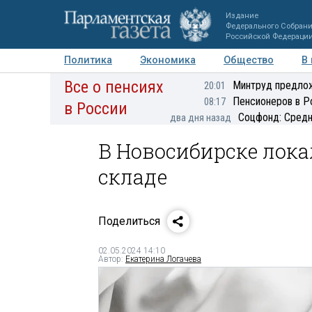
Издание
Федерального Собран
Российской Федераци
Политика
Экономика
Общество
В
Все о пенсиях
Фото
Авторы
Персоны
Мнения
Регионы
Минтруд предлож
20:01
Пенсионеров в Р
08:17
в России
Соцфонд: Средн
два дня назад
В Новосибирске лок
складе
Поделиться
02.05.2024 14:10
Автор:
Екатерина Логачева