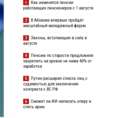
Как изменятся пенсии
1
работающих пенсионеров с 1 августа
В Абхазии впервые пройдёт
2
масштабный молодёжный форум
Законы, вступающие в силу в
3
августе
Пенсию по старости предложили
4
закрепить на уровне не ниже 40% от
заработка
Путин расширил список лиц с
5
судимостью для заключения
контракта с ВС РФ
Сможет ли ИИ написать оперу и
6
спеть арию