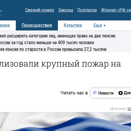
Свежий номер
Законы
Подписка
Журнал «РФ с
ия
и
 мире
Происшествия
Культура
Ещё
Медиацентр
Интервью
Колумнисты
Делова
ил расширить категории лиц, имеющих право на две пенсии
эксперт
оссии за год стало меньше на 409 тысяч человек
яя пенсия по старости в России превысила 27,2 тысячи
ализовали крупный пожар на
Читать нас в
Источник:
М