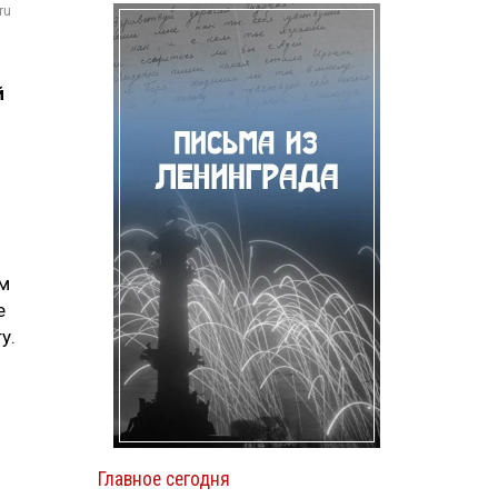
ru
е
й
ом
е
у.
Главное сегодня