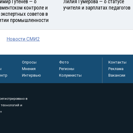
имир Гутенев — о
Лилия Гумерова — о статусе
аментском контроле и
учителя и зарплатах педагогов
 экспертных советов в
итии промышленности
Новости СМИ2
Опросы
Фото
Контакты
ы
Мнения
Регионы
Реклама
ентр
Интервью
Колумнисты
Вакансии
регистрировано в
 технологий и
8+
.