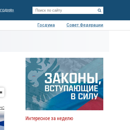
егодня»
Госдума
Совет Федерации
я
Авто
Недвижимость
Технологии
иза
ЧС
Интересное за неделю