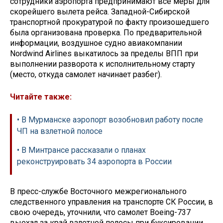
сотрудники аэропорта предпринимают все меры для
скорейшего вылета рейса. Западной-Сибирской
транспортной прокуратурой по факту произошедшего
была организована проверка. По предварительной
информации, воздушное судно авиакомпании
Nordwind Airlines выкатилось за пределы ВПП при
выполнении разворота к исполнительному старту
(место, откуда самолет начинает разбег).
Читайте также:
• В Мурманске аэропорт возобновил работу после
ЧП на взлетной полосе
• В Минтрансе рассказали о планах
реконструировать 34 аэропорта в России
В пресс-службе Восточного межрегионального
следственного управления на транспорте СК России, в
свою очередь, уточнили, что самолет Boeing-737
выехал за край взлетной полосы при буксировании