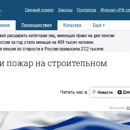
Свежий номер
Законы
Подписка
Журнал «РФ с
ия
и
 мире
Происшествия
Культура
Ещё
Медиацентр
Интервью
Колумнисты
Делова
ил расширить категории лиц, имеющих право на две пенсии
эксперт
оссии за год стало меньше на 409 тысяч человек
я пенсия по старости в России превысила 27,2 тысячи
и пожар на строительном
Читать нас в
Источник:
М