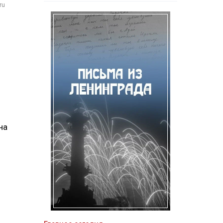
ru
на