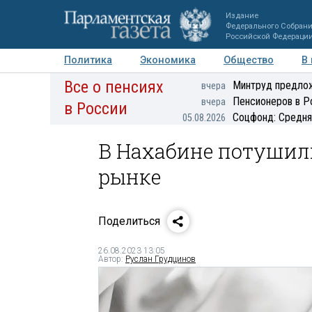
Издание
Федерального Собран
Российской Федераци
Политика
Экономика
Общество
В
Все о пенсиях
Фото
Авторы
Персоны
Мнения
Регионы
Минтруд предлож
вчера
Пенсионеров в Р
вчера
в России
Соцфонд: Средня
05.08.2026
В Нахабине потушил
рынке
Поделиться
26.08.2023 13:05
Автор:
Руслан Грудцинов