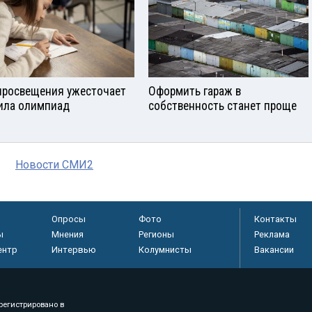
росвещения ужесточает
Оформить гараж в
ила олимпиад
собственность станет проще
Новости СМИ2
Опросы
Фото
Контакты
ы
Мнения
Регионы
Реклама
ентр
Интервью
Колумнисты
Вакансии
регистрировано в