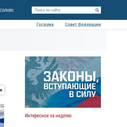
егодня»
Госдума
Совет Федерации
я
Авто
Недвижимость
Технологии
иза
ЧС
Интересное за неделю