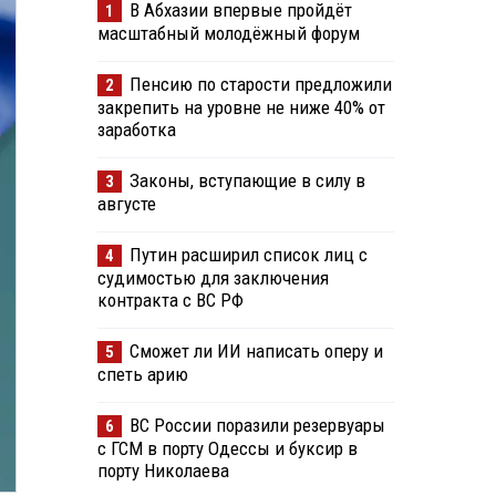
В Абхазии впервые пройдёт
1
масштабный молодёжный форум
Пенсию по старости предложили
2
закрепить на уровне не ниже 40% от
заработка
Законы, вступающие в силу в
3
августе
Путин расширил список лиц с
4
судимостью для заключения
контракта с ВС РФ
Сможет ли ИИ написать оперу и
5
спеть арию
ВС России поразили резервуары
6
с ГСМ в порту Одессы и буксир в
порту Николаева