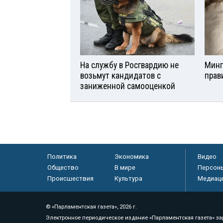
На службу в Росгвардию не
Минп
возьмут кандидатов с
прав
заниженной самооценкой
Политика
Экономика
Видео
Общество
В мире
Персон
Происшествия
Культура
Медиац
© «Парламентская газета», 2026 г.
Электронное периодическое издание «Парламентская газета» за