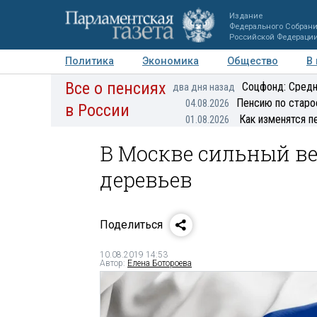
Издание
Федерального Собран
Российской Федераци
Политика
Экономика
Общество
В
Все о пенсиях
Фото
Авторы
Персоны
Мнения
Регионы
Соцфонд: Средн
два дня назад
Пенсию по старо
04.08.2026
в России
Как изменятся п
01.08.2026
В Москве сильный ве
деревьев
Поделиться
10.08.2019 14:53
Автор:
Елена Ботороева