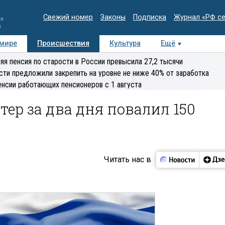
Свежий номер
Законы
Подписка
Журнал «РФ с
ия
и
 мире
Происшествия
Культура
Ещё
Медиацентр
Интервью
Колумнисты
Делова
яя пенсия по старости в России превысила 27,2 тысячи
эксперт
сти предложили закрепить на уровне не ниже 40% от заработка
енсии работающих пенсионеров с 1 августа
тер за два дня повалил 150
Читать нас в