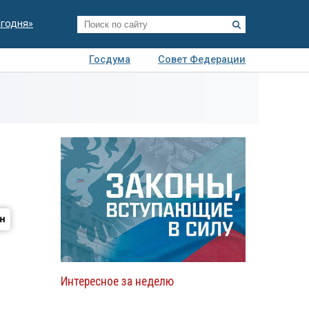
егодня»
Госдума
Совет Федерации
я
Авто
Недвижимость
Технологии
иза
Интересное за неделю