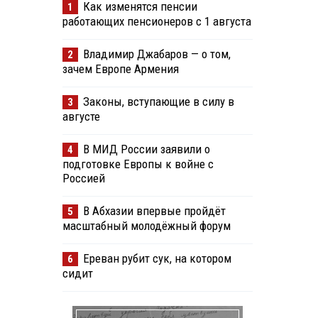
Как изменятся пенсии
1
работающих пенсионеров с 1 августа
Владимир Джабаров — о том,
2
зачем Европе Армения
Законы, вступающие в силу в
3
августе
В МИД России заявили о
4
подготовке Европы к войне с
Россией
В Абхазии впервые пройдёт
5
масштабный молодёжный форум
Ереван рубит сук, на котором
6
сидит