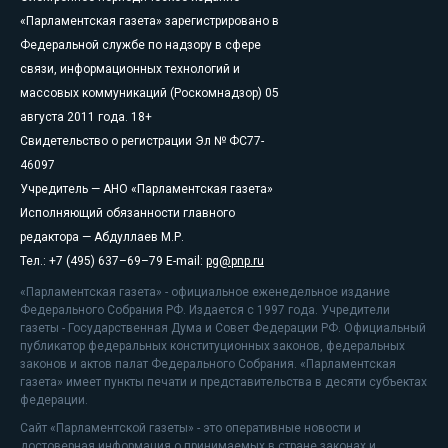
«Парламентская газета» зарегистрировано в
Федеральной службе по надзору в сфере
связи, информационных технологий и
массовых коммуникаций (Роскомнадзор) 05
августа 2011 года. 18+
Свидетельство о регистрации Эл № ФС77-
46097
Учредитель — АНО «Парламентская газета»
Исполняющий обязанности главного
редактора — Абдуллаев М.Р.
Тел.: +7 (495) 637–69–79 E-mail:
pg@pnp.ru
«Парламентская газета» - официальное еженедельное издание
Федерального Собрания РФ. Издается с 1997 года. Учредители
газеты - Государственная Дума и Совет Федерации РФ. Официальный
публикатор федеральных конституционных законов, федеральных
законов и актов палат Федерального Собрания. «Парламентская
газета» имеет пункты печати и представительства в десяти субъектах
федерации.
Сайт «Парламентской газеты» - это оперативные новости и
достоверная информация о принимаемых в стране законах и