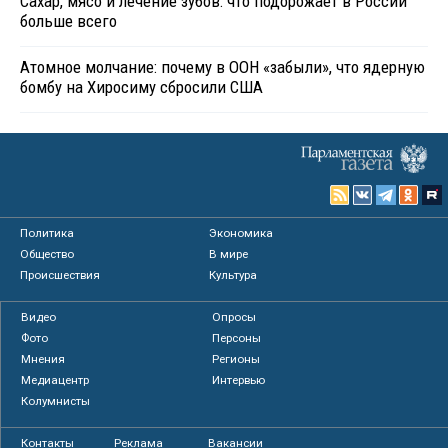
Сахар, мясо и лечение зубов: что подорожает в России
больше всего
Атомное молчание: почему в ООН «забыли», что ядерную
бомбу на Хиросиму сбросили США
Политика
Экономика
Общество
В мире
Происшествия
Культура
Видео
Опросы
Фото
Персоны
Мнения
Регионы
Медиацентр
Интервью
Колумнисты
Контакты
Реклама
Вакансии