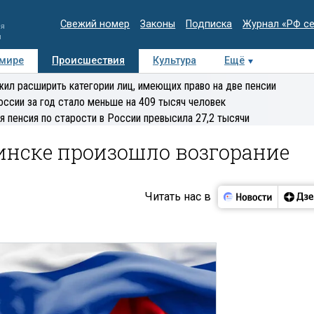
Свежий номер
Законы
Подписка
Журнал «РФ с
ия
и
 мире
Происшествия
Культура
Ещё
Медиацентр
Интервью
Колумнисты
Делова
ил расширить категории лиц, имеющих право на две пенсии
эксперт
оссии за год стало меньше на 409 тысяч человек
я пенсия по старости в России превысила 27,2 тысячи
инске произошло возгорание
Читать нас в