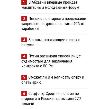
В Абхазии впервые пройдёт
1
масштабный молодёжный форум
Пенсию по старости предложили
2
закрепить на уровне не ниже 40% от
заработка
Законы, вступающие в силу в
3
августе
Путин расширил список лиц с
4
судимостью для заключения
контракта с ВС РФ
Сможет ли ИИ написать оперу и
5
спеть арию
Соцфонд: Средняя пенсия по
6
старости в России превысила 27,2
тысячи