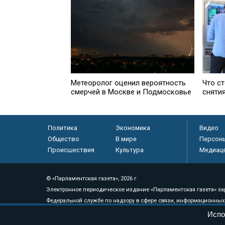
Метеоролог оценил вероятность
Что с
смерчей в Москве и Подмосковье
сняти
Политика
Экономика
Видео
Общество
В мире
Персон
Происшествия
Культура
Медиац
© «Парламентская газета», 2026 г.
Электронное периодическое издание «Парламентская газета» за
Федеральной службе по надзору в сфере связи, информационных
массовых коммуникаций (Роскомнадзор) 05 августа 2011 года. 1
Испо
Свидетельство о регистрации Эл № ФС77-46097