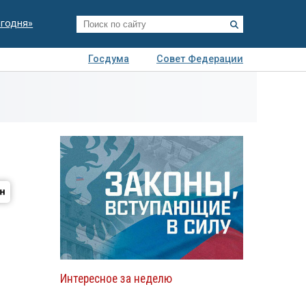
егодня»
Госдума
Совет Федерации
я
Авто
Недвижимость
Технологии
иза
Интересное за неделю