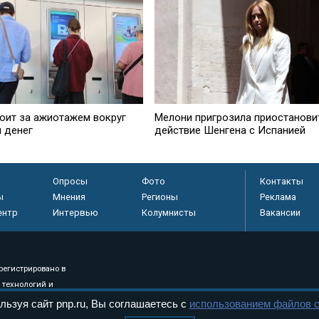
тоит за ажиотажем вокруг
Мелони пригрозила приостанови
я денег
действие Шенгена с Испанией
Опросы
Фото
Контакты
ы
Мнения
Регионы
Реклама
ентр
Интервью
Колумнисты
Вакансии
регистрировано в
 технологий и
8+
льзуя сайт pnp.ru, Вы соглашаетесь с
использованием файлов c