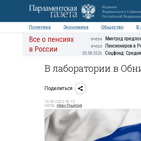
Издание
Федерального Собран
Российской Федераци
Политика
Экономика
Общество
В
Все о пенсиях
Фото
Авторы
Персоны
Мнения
Регионы
Минтруд предлож
вчера
Пенсионеров в Р
вчера
в России
Соцфонд: Средня
05.08.2026
В лаборатории в Обн
Поделиться
19.05.2020 18:10
Автор:
Иван Рощепий