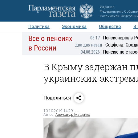
Издание
Федерального Собран
Российской Федераци
Политика
Экономика
Общество
В
Все о пенсиях
Фото
Авторы
Персоны
Мнения
Регионы
Пенсионеров в Р
08:17
Соцфонд: Средн
два дня назад
в России
Пенсию по старо
04.08.2026
В Крыму задержан п
украинских экстрем
Поделиться
10.10.2019 14:29
Автор:
Александр Мащенко