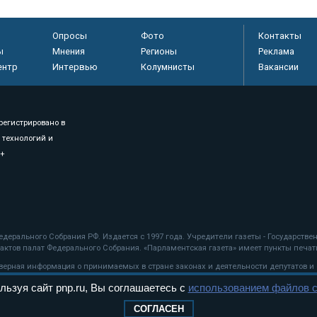
Опросы
Фото
Контакты
ы
Мнения
Регионы
Реклама
ентр
Интервью
Колумнисты
Вакансии
регистрировано в
 технологий и
8+
.
дерального Собрания РФ. Издается с 1997 года. Учредители газеты - Государств
ктов палат Федерального Собрания. «Парламентская газета» имеет пункты печати
оверная информация о принимаемых в стране законах и деятельности депутатов и
льзуя сайт pnp.ru, Вы соглашаетесь с
использованием файлов c
ехнологии
СОГЛАСЕН