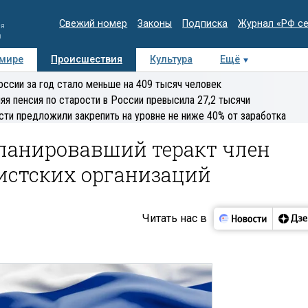
Свежий номер
Законы
Подписка
Журнал «РФ с
ия
и
 мире
Происшествия
Культура
Ещё
Медиацентр
Интервью
Колумнисты
Делова
оссии за год стало меньше на 409 тысяч человек
эксперт
яя пенсия по старости в России превысила 27,2 тысячи
сти предложили закрепить на уровне не ниже 40% от заработка
ланировавший теракт член
истских организаций
Читать нас в