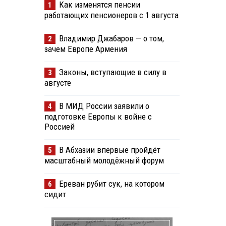
Как изменятся пенсии
1
работающих пенсионеров с 1 августа
Владимир Джабаров — о том,
2
зачем Европе Армения
Законы, вступающие в силу в
3
августе
В МИД России заявили о
4
подготовке Европы к войне с
Россией
В Абхазии впервые пройдёт
5
масштабный молодёжный форум
Ереван рубит сук, на котором
6
сидит