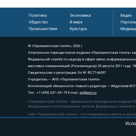
Политика
Экономика
Видео
Общество
В мире
Персон
Происшествия
Культура
Медиац
© «Парламентская газета», 2026 г.
Электронное периодическое издание «Парламентская газета» за
Федеральной службе по надзору в сфере связи, информационных
массовых коммуникаций (Роскомнадзор) 05 августа 2011 года. 1
Свидетельство о регистрации Эл № ФС77-46097
Учредитель — АНО «Парламентская газета»
Исполняющий обязанности главного редактора — Абдуллаев М.Р
Тел.: +7 (495) 637–69–79 E-mail:
pg@pnp.ru
«Парламентская газета» - официальное еженедельное издание Фе
федеральных конституционных законов, федеральных законов и а
Сайт «Парламентской газеты» - это оперативные новости и дост
«Парламентской газеты» активная ссылка на pnp.ru обязательна.
Испо
На информационном ресурсе применяются
рекомендательные т
Положение о защите персональных данных