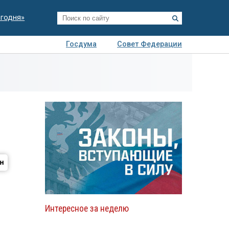
егодня»
Госдума
Совет Федерации
я
Авто
Недвижимость
Технологии
иза
Интересное за неделю