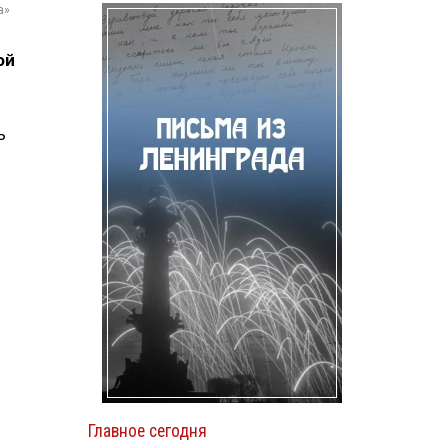
а»
ой
ь
Главное сегодня