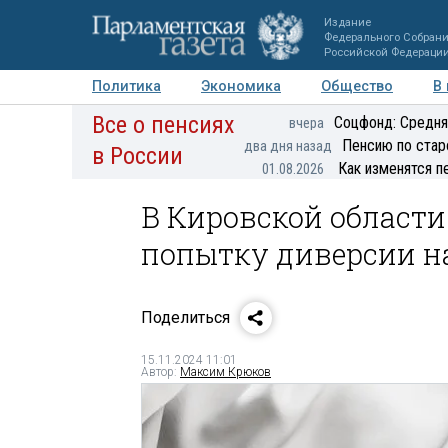
Издание
Федерального Собран
Российской Федераци
Политика
Экономика
Общество
В
Все о пенсиях
Фото
Авторы
Персоны
Мнения
Регионы
Соцфонд: Средня
вчера
Пенсию по стар
два дня назад
в России
Как изменятся п
01.08.2026
В Кировской области
попытку диверсии н
Поделиться
15.11.2024 11:01
Автор:
Максим Крюков