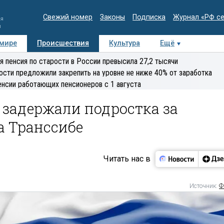
Свежий номер
Законы
Подписка
Журнал «РФ с
ия
и
 мире
Происшествия
Культура
Ещё
Медиацентр
Интервью
Колумнисты
Делова
я пенсия по старости в России превысила 27,2 тысячи
эксперт
ости предложили закрепить на уровне не ниже 40% от заработка
енсии работающих пенсионеров с 1 августа
 задержали подростка за
а Транссибе
Читать нас в
Источник:
Ф