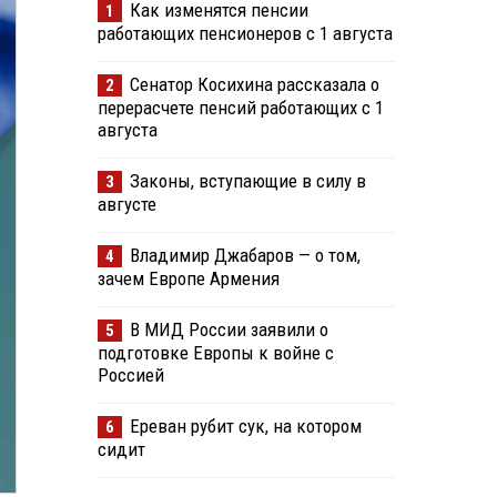
Как изменятся пенсии
1
работающих пенсионеров с 1 августа
Сенатор Косихина рассказала о
2
перерасчете пенсий работающих с 1
августа
Законы, вступающие в силу в
3
августе
Владимир Джабаров — о том,
4
зачем Европе Армения
В МИД России заявили о
5
подготовке Европы к войне с
Россией
Ереван рубит сук, на котором
6
сидит