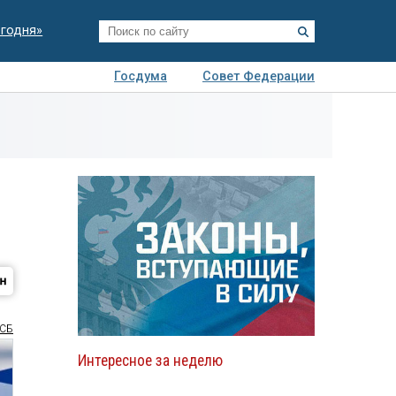
егодня»
Госдума
Совет Федерации
я
Авто
Недвижимость
Технологии
иза
СБ
Интересное за неделю