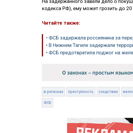
На задержанного завели дело о покушени
кодекса РФ), ему может грозить до 20
Читайте также:
• ФСБ задержала россиянина за пер
• В Нижнем Тагиле задержали террор
• ФСБ предотвратила поджог на жел
в регионах
преступность
следствие
желе
ФСБ