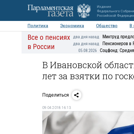
Издание
Федерального Собран
Российской Федераци
Политика
Экономика
Общество
В
Все о пенсиях
Фото
Авторы
Персоны
Мнения
Регионы
Минтруд предло
два дня назад
Пенсионеров в 
два дня назад
в России
Соцфонд: Средня
05.08.2026
В Ивановской област
лет за взятки по го
Поделиться
09.04.2018 16:13