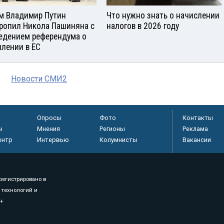
м Владимир Путин
Что нужно знать о начислении
ропил Никола Пашиняна с
налогов в 2026 году
едением референдума о
плении в ЕС
Новости СМИ2
Опросы
Фото
Контакты
ы
Мнения
Регионы
Реклама
ентр
Интервью
Колумнисты
Вакансии
регистрировано в
 технологий и
8+