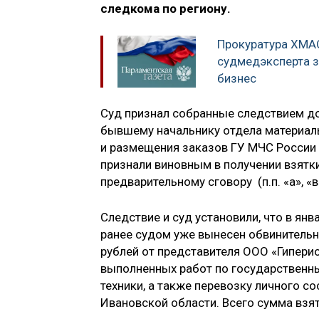
следкома по региону.
Прокуратура ХМА
судмедэксперта 
бизнес
Суд признал собранные следствием д
бывшему начальнику отдела материаль
и размещения заказов ГУ МЧС России 
признали виновным в получении взятк
предварительному сговору (п.п. «а», «в»
Следствие и суд установили, что в ян
ранее судом уже вынесен обвинительны
рублей от представителя ООО «Гипери
выполненных работ по государственн
техники, а также перевозку личного с
Ивановской области. Всего сумма взя