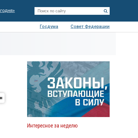
егодня»
Госдума
Совет Федерации
я
Авто
Недвижимость
Технологии
иза
Интересное за неделю