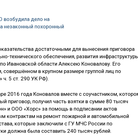
О возбудила дело на
за незаконный похоронный
оказательства достаточными для вынесения приговора
но-технического обеспечения, развития инфраструктур
по Ивановской области Алексею Коновалову. Его
и, совершённом в крупном размере группой лиц по
 ч. 5 ст. 290 УК РФ).
варе 2016 года Коновалов вместе с соучастником, которо
й приговор, получил часть взятки в сумме 80 тысяч
он» и ООО «Хорс» за помощь в подписании актов
ым контрактам на ремонт пожарной и автомобильной
остава, которые заключили с ГУ МЧС России по
тки должна была составить 240 тысяч рублей.