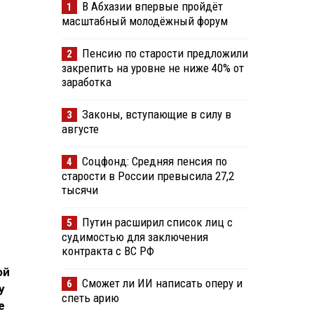
В Абхазии впервые пройдёт
1
масштабный молодёжный форум
Пенсию по старости предложили
2
закрепить на уровне не ниже 40% от
заработка
Законы, вступающие в силу в
3
августе
Соцфонд: Средняя пенсия по
4
старости в России превысила 27,2
тысячи
Путин расширил список лиц с
5
судимостью для заключения
контракта с ВС РФ
ой
Сможет ли ИИ написать оперу и
6
у
спеть арию
е