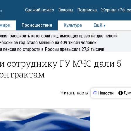
Свежий номер
Законы
Подписка
Журнал «РФ с
ия
и
 мире
Происшествия
Культура
Ещё
Медиацентр
Интервью
Колумнисты
Делова
жил расширить категории лиц, имеющих право на две пенсии
эксперт
России за год стало меньше на 409 тысяч человек
я пенсия по старости в России превысила 27,2 тысячи
и сотруднику ГУ МЧС дали 5
сконтрактам
Читать нас в