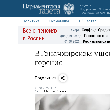
Издание
Федерального Собран
Российской Федераци
Политика
Экономика
Общество
В
Все о пенсиях
Фото
Авторы
Персоны
Мнения
Регионы
Соцфонд: Средня
вчера
Пенсию по стар
два дня назад
в России
Как изменятся п
01.08.2026
В Гоначхирском уще
горение
Поделиться
26.08.2024 10:46
Автор:
Максим Крюков