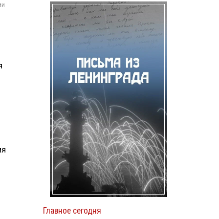
ии
я
мя
Главное сегодня