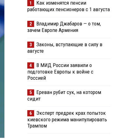
Как изменятся пенсии
1
работающих пенсионеров с 1 августа
Владимир Джабаров — о том,
2
зачем Европе Армения
Законы, вступающие в силу в
3
августе
В МИД России заявили о
4
подготовке Европы к войне с
Россией
Ереван рубит сук, на котором
5
сидит
Эксперт предрек крах попыток
6
киевского режима манипулировать
Трампом