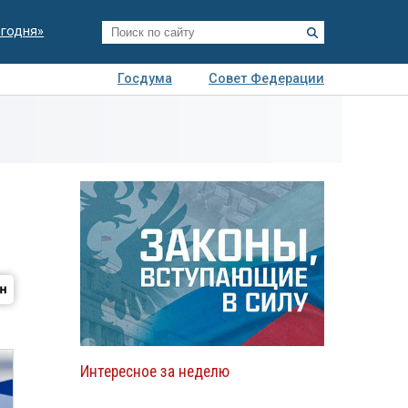
егодня»
Госдума
Совет Федерации
я
Авто
Недвижимость
Технологии
иза
Интересное за неделю