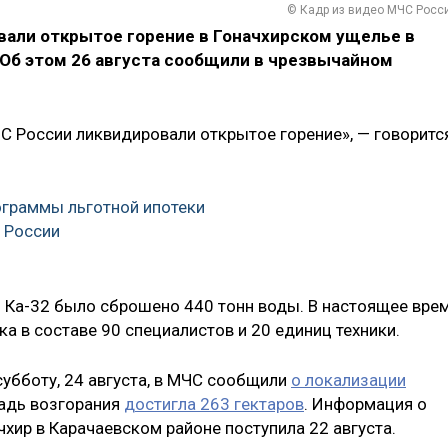
© Кадр из видео МЧС Росс
али открытое горение в Гоначхирском ущелье в
 Об этом 26 августа сообщили в чрезвычайном
 России ликвидировали открытое горение», — говоритс
граммы льготной ипотеки
в России
м Ка-32 было сброшено 440 тонн воды. В настоящее вре
ка в составе 90 специалистов и 20 единиц техники.
 субботу, 24 августа, в МЧС сообщили
о локализации
щадь возгорания
достигла 263 гектаров
. Информация о
чхир в Карачаевском районе поступила 22 августа.