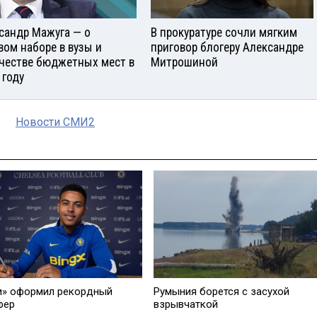
сандр Мажуга — о
В прокуратуре сочли мягким
вом наборе в вузы и
приговор блогеру Александре
честве бюджетных мест в
Митрошиной
 году
Новости СМИ2
и» оформил рекордный
Румыния борется с засухой
фер
взрывчаткой