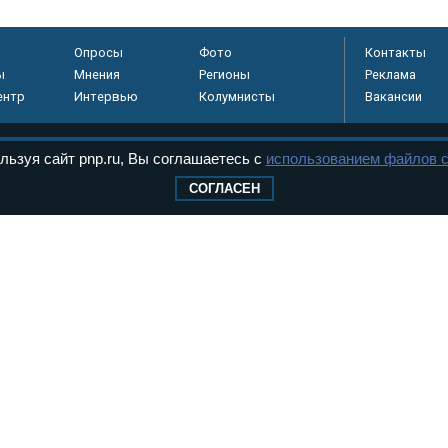
Опросы
Фото
Контакты
ы
Мнения
Регионы
Реклама
ентр
Интервью
Колумнисты
Вакансии
льзуя сайт pnp.ru, Вы соглашаетесь с
использованием файлов c
регистрировано в
СОГЛАСЕН
 технологий и
8+
.
дерального Собрания РФ. Издается с 1997 года. Учредители газеты - Государств
ктов палат Федерального Собрания. «Парламентская газета» имеет пункты печати
оверная информация о принимаемых в стране законах и деятельности депутатов и
ехнологии