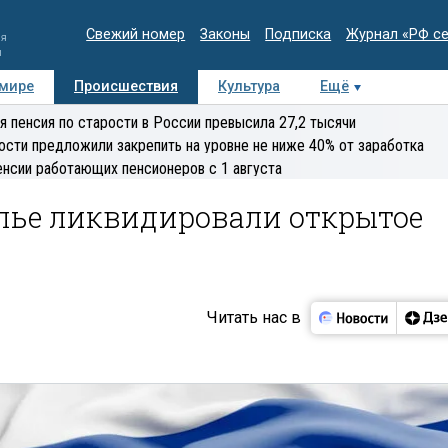
Свежий номер
Законы
Подписка
Журнал «РФ с
ия
и
 мире
Происшествия
Культура
Ещё
Медиацентр
Интервью
Колумнисты
Делова
я пенсия по старости в России превысила 27,2 тысячи
эксперт
ости предложили закрепить на уровне не ниже 40% от заработка
енсии работающих пенсионеров с 1 августа
лье ликвидировали открытое
Читать нас в