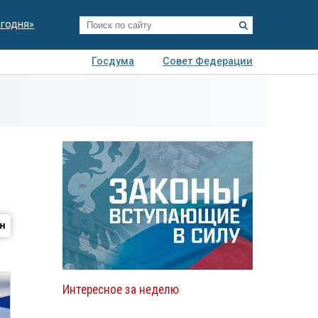
егодня»
Госдума
Совет Федерации
я
Авто
Недвижимость
Технологии
иза
Интересное за неделю