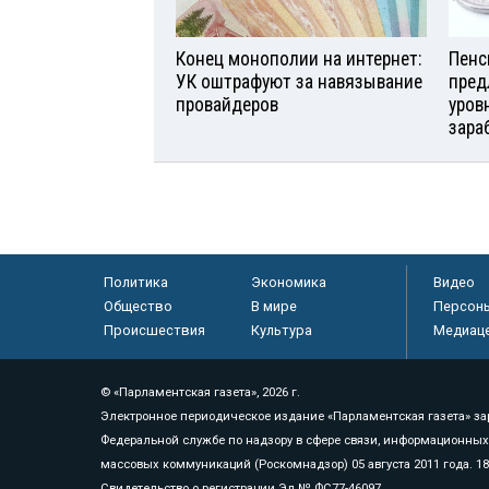
Конец монополии на интернет:
Пенс
УК оштрафуют за навязывание
пред
провайдеров
уров
зара
Политика
Экономика
Видео
Общество
В мире
Персон
Происшествия
Культура
Медиац
© «Парламентская газета», 2026 г.
Электронное периодическое издание «Парламентская газета» за
Федеральной службе по надзору в сфере связи, информационных
массовых коммуникаций (Роскомнадзор) 05 августа 2011 года. 1
Свидетельство о регистрации Эл № ФС77-46097