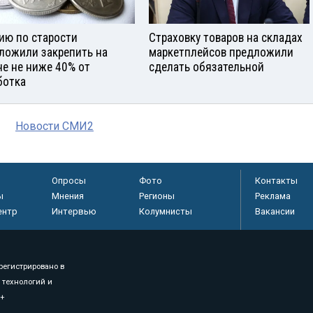
ию по старости
Страховку товаров на складах
ложили закрепить на
маркетплейсов предложили
не не ниже 40% от
сделать обязательной
ботка
Новости СМИ2
Опросы
Фото
Контакты
ы
Мнения
Регионы
Реклама
ентр
Интервью
Колумнисты
Вакансии
регистрировано в
 технологий и
8+