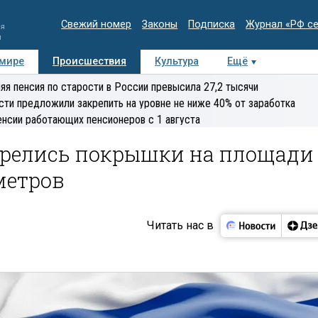
Свежий номер
Законы
Подписка
Журнал «РФ с
ия
и
 мире
Происшествия
Культура
Ещё
Медиацентр
Интервью
Колумнисты
Делова
яя пенсия по старости в России превысила 27,2 тысячи
эксперт
сти предложили закрепить на уровне не ниже 40% от заработка
енсии работающих пенсионеров с 1 августа
горелись покрышки на площади
метров
Читать нас в