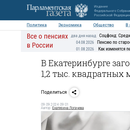
Издание
Федерального Собран
Российской Федераци
Политика
Экономика
Общество
В
Все о пенсиях
Фото
Авторы
Персоны
Мнения
Регионы
Соцфонд: Средн
два дня назад
Пенсию по старо
04.08.2026
в России
Как изменятся п
01.08.2026
В Екатеринбурге за
1,2 тыс. квадратных 
Поделиться
09.09.2024 09:01
Автор:
Екатерина Логачева