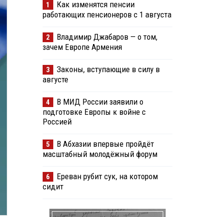
Как изменятся пенсии
1
работающих пенсионеров с 1 августа
Владимир Джабаров — о том,
2
зачем Европе Армения
Законы, вступающие в силу в
3
августе
В МИД России заявили о
4
подготовке Европы к войне с
Россией
В Абхазии впервые пройдёт
5
масштабный молодёжный форум
Ереван рубит сук, на котором
6
сидит