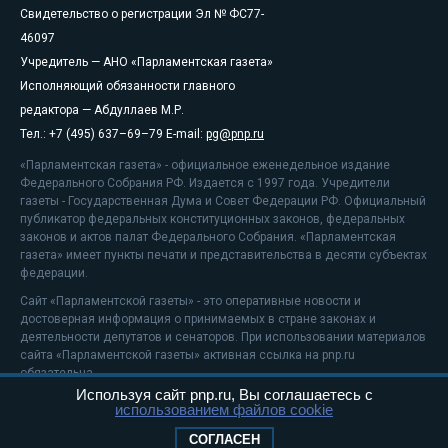
Свидетельство о регистрации Эл № ФС77-
46097
Учредитель — АНО «Парламентская газета»
Исполняющий обязанности главного
редактора — Абдуллаев М.Р.
Тел.: +7 (495) 637–69–79 E-mail:
pg@pnp.ru
«Парламентская газета» - официальное еженедельное издание
Федерального Собрания РФ. Издается с 1997 года. Учредители
газеты - Государственная Дума и Совет Федерации РФ. Официальный
публикатор федеральных конституционных законов, федеральных
законов и актов палат Федерального Собрания. «Парламентская
газета» имеет пункты печати и представительства в десяти субъектах
федерации.
Сайт «Парламентской газеты» - это оперативные новости и
достоверная информация о принимаемых в стране законах и
деятельности депутатов и сенаторов. При использовании материалов
сайта «Парламентской газеты» активная ссылка на pnp.ru
обязательна.
Используя сайт pnp.ru, Вы соглашаетесь с
На информационном ресурсе применяются
рекомендательные
использованием файлов cookie
технологии
Положение о защите персональных данных
СОГЛАСЕН