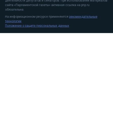
деятельности депутатов и сенаторов. При использовании материалов
сайта «Парламентской газеты» активная ссылка на pnp.ru
обязательна.
На информационном ресурсе применяются
рекомендательные
технологии
Положение о защите персональных данных