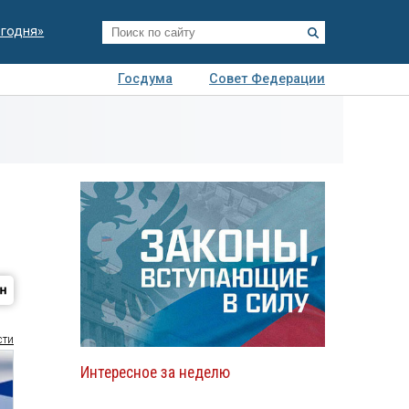
егодня»
Госдума
Совет Федерации
я
Авто
Недвижимость
Технологии
иза
сти
Интересное за неделю