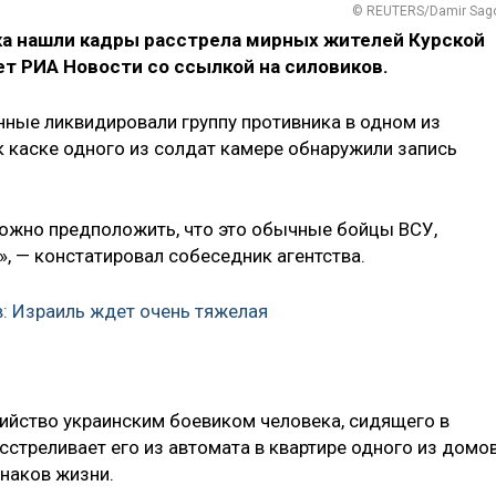
© REUTERS/Damir Sago
ка нашли кадры расстрела мирных жителей Курской
ет РИА Новости со ссылкой на силовиков.
нные ликвидировали группу противника в одном из
к каске одного из солдат камере обнаружили запись
.
можно предположить, что это обычные бойцы ВСУ,
 — констатировал собеседник агентства.
: Израиль ждет очень тяжелая
убийство украинским боевиком человека, сидящего в
сстреливает его из автомата в квартире одного из домов
наков жизни.