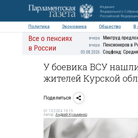
Издание
Федерального Собран
Российской Федераци
Политика
Экономика
Общество
В
Все о пенсиях
Фото
Авторы
Персоны
Мнения
Регионы
Минтруд предлож
вчера
Пенсионеров в Р
вчера
в России
Соцфонд: Средня
05.08.2026
У боевика ВСУ нашл
жителей Курской об
Поделиться
01.10.2024 19:15
Автор:
Андрей Кузьменко