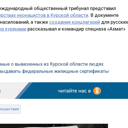
 Международный общественный трибунал представил
ерствах неонацистов в Курской области
. В документе
знасилований, а также
создания концлагерей
для русских
ор курянами
рассказывал и командир спецназа «Ахмат»
анные о вывезенных из Курской области людях
 выдавать федеральные жилищные сертификаты
исшествия