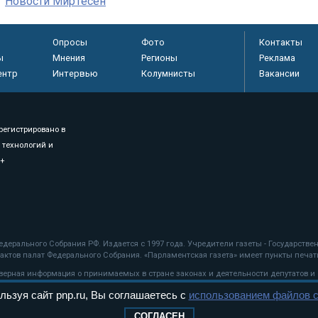
Новости МирТесен
Опросы
Фото
Контакты
ы
Мнения
Регионы
Реклама
ентр
Интервью
Колумнисты
Вакансии
регистрировано в
 технологий и
8+
.
дерального Собрания РФ. Издается с 1997 года. Учредители газеты - Государств
ктов палат Федерального Собрания. «Парламентская газета» имеет пункты печати
оверная информация о принимаемых в стране законах и деятельности депутатов и
льзуя сайт pnp.ru, Вы соглашаетесь с
использованием файлов c
ехнологии
СОГЛАСЕН