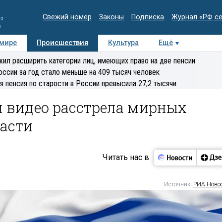
Свежий номер
Законы
Подписка
Журнал «РФ с
ия
и
 мире
Происшествия
Культура
Ещё
Медиацентр
Интервью
Колумнисты
Делова
ил расширить категории лиц, имеющих право на две пенсии
эксперт
оссии за год стало меньше на 409 тысяч человек
я пенсия по старости в России превысила 27,2 тысячи
и видео расстрела мирных
ласти
Читать нас в
Источник:
РИА Ново