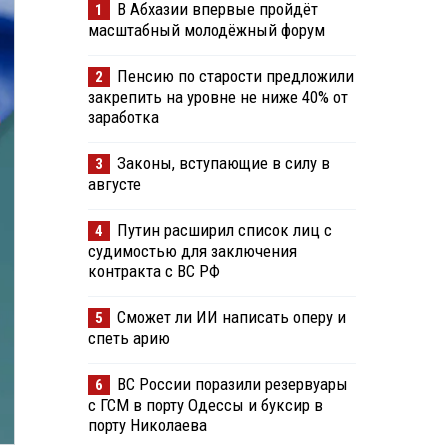
В Абхазии впервые пройдёт
1
масштабный молодёжный форум
Пенсию по старости предложили
2
закрепить на уровне не ниже 40% от
заработка
Законы, вступающие в силу в
3
августе
Путин расширил список лиц с
4
судимостью для заключения
контракта с ВС РФ
Сможет ли ИИ написать оперу и
5
спеть арию
ВС России поразили резервуары
6
с ГСМ в порту Одессы и буксир в
порту Николаева