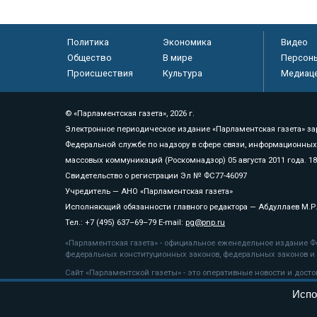
Политика
Экономика
Видео
Общество
В мире
Персон
Происшествия
Культура
Медиац
© «Парламентская газета», 2026 г.
Электронное периодическое издание «Парламентская газета» за
Федеральной службе по надзору в сфере связи, информационных
массовых коммуникаций (Роскомнадзор) 05 августа 2011 года. 1
Свидетельство о регистрации Эл № ФС77-46097
Учредитель — АНО «Парламентская газета»
Исполняющий обязанности главного редактора — Абдуллаев М.Р
Тел.: +7 (495) 637–69–79 E-mail:
pg@pnp.ru
«Парламентская газета» - официальное еженедельное издание Фе
федеральных конституционных законов, федеральных законов и а
Сайт «Парламентской газеты» - это оперативные новости и дост
«Парламентской газеты» активная ссылка на pnp.ru обязательна.
Испо
На информационном ресурсе применяются
рекомендательные т
Положение о защите персональных данных