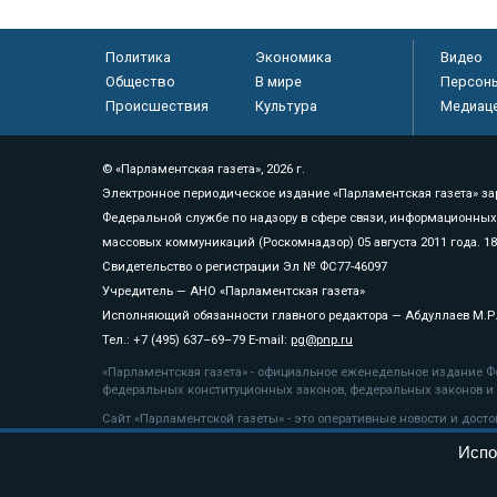
Политика
Экономика
Видео
Общество
В мире
Персон
Происшествия
Культура
Медиац
© «Парламентская газета», 2026 г.
Электронное периодическое издание «Парламентская газета» за
Федеральной службе по надзору в сфере связи, информационных
массовых коммуникаций (Роскомнадзор) 05 августа 2011 года. 1
Свидетельство о регистрации Эл № ФС77-46097
Учредитель — АНО «Парламентская газета»
Исполняющий обязанности главного редактора — Абдуллаев М.Р
Тел.: +7 (495) 637–69–79 E-mail:
pg@pnp.ru
«Парламентская газета» - официальное еженедельное издание Фе
федеральных конституционных законов, федеральных законов и а
Сайт «Парламентской газеты» - это оперативные новости и дост
«Парламентской газеты» активная ссылка на pnp.ru обязательна.
Испо
На информационном ресурсе применяются
рекомендательные т
Положение о защите персональных данных