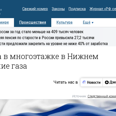
Свежий номер
Законы
Подписка
Журнал «РФ с
ия
и
 мире
Происшествия
Культура
Ещё
Медиацентр
Интервью
Колумнисты
Делова
оссии за год стало меньше на 409 тысяч человек
эксперт
яя пенсия по старости в России превысила 27,2 тысячи
сти предложили закрепить на уровне не ниже 40% от заработка
а в многоэтажке в Нижнем
ие газа
Читать нас в
Источник:
Следственный коми