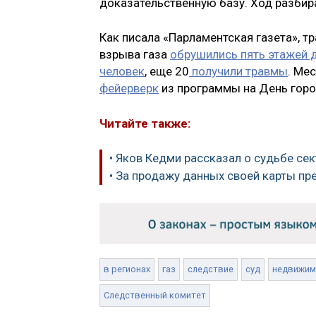
доказательственную базу. Ход разбир
Как писала «Парламентская газета», т
взрыва газа
обрушились пять этажей 
человек
, еще 20
получили травмы
. Ме
фейерверк
из программы на День горо
Читайте также:
• Яков Кедми рассказал о судьбе се
• За продажу данных своей карты п
в регионах
газ
следствие
суд
недвижим
Следственный комитет