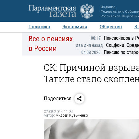
Издание
Федерального Собран
Российской Федераци
Политика
Экономика
Общество
В
Все о пенсиях
Фото
Авторы
Персоны
Мнения
Регионы
Пенсионеров в Р
08:17
Соцфонд: Средн
два дня назад
в России
Пенсию по старо
04.08.2026
СК: Причиной взрыв
Тагиле стало скоплен
Поделиться
07.08.2024 11:35
Автор:
Андрей Кузьменко