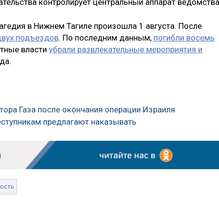
ательства контролирует центральный аппарат ведомства
рагедия в Нижнем Тагиле произошла 1 августа. После
двух подъездов
. По последним данным,
погибли восемь
стные власти
убрали развлекательные мероприятия и
да.
ктора Газа после окончания операции Израиля
реступникам предлагают наказывать
ость