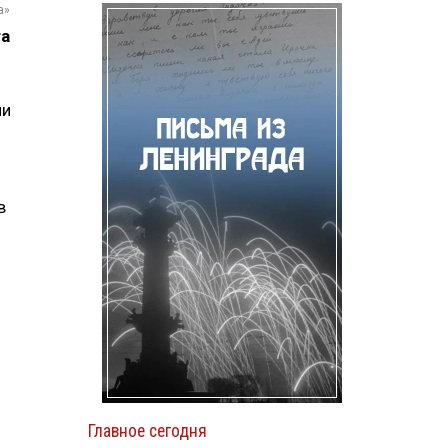
а»
та
ли
в
Главное сегодня