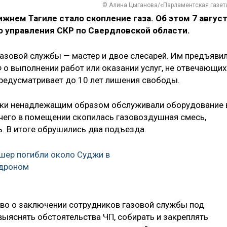
© Алина Цыганова/«Парламентская газет
нем Тагиле стало скопление газа​. Об этом 7 авгус
о управления СКР по Свердловской области.
газовой службы — мастер и двое слесарей. Им предъяви
Ф о выполнении работ или оказании услуг, не отвечающих
редусматривает до 10 лет лишения свободы.
ики ненадлежащим образом обслуживали оборудование 
 чего в помещении скопилась газовоздушная смесь,
. В итоге обрушились два подъезда.
шер погибли около Суджи в
 дроном
тво о заключении сотрудников газовой службы под
ыяснять обстоятельства ЧП, собирать и закреплять