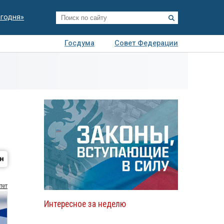
егодня»
Госдума
Совет Федерации
я
Авто
Недвижимость
Технологии
иза
тет
Интересное за неделю