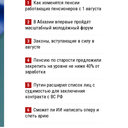
Как изменятся пенсии
1
работающих пенсионеров с 1 августа
В Абхазии впервые пройдёт
2
масштабный молодёжный форум
Законы, вступающие в силу в
3
августе
Пенсию по старости предложили
4
закрепить на уровне не ниже 40% от
заработка
Путин расширил список лиц с
5
судимостью для заключения
контракта с ВС РФ
Сможет ли ИИ написать оперу и
6
спеть арию