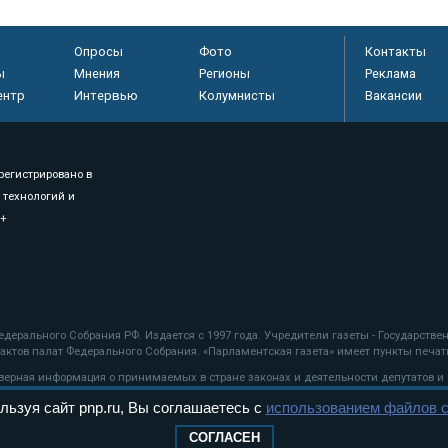
Опросы
Фото
Контакты
ы
Мнения
Регионы
Реклама
ентр
Интервью
Колумнисты
Вакансии
регистрировано в
 технологий и
8+
.
дерального Собрания РФ. Издается с 1997 года. Учредители газеты - Государств
ктов палат Федерального Собрания. «Парламентская газета» имеет пункты печати
оверная информация о принимаемых в стране законах и деятельности депутатов и
льзуя сайт pnp.ru, Вы соглашаетесь с
использованием файлов c
ехнологии
СОГЛАСЕН