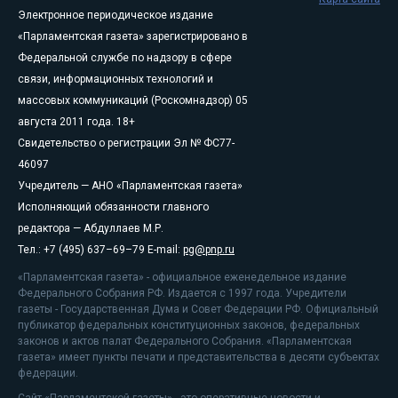
Электронное периодическое издание
«Парламентская газета» зарегистрировано в
Федеральной службе по надзору в сфере
связи, информационных технологий и
массовых коммуникаций (Роскомнадзор) 05
августа 2011 года. 18+
Свидетельство о регистрации Эл № ФС77-
46097
Учредитель — АНО «Парламентская газета»
Исполняющий обязанности главного
редактора — Абдуллаев М.Р.
Тел.: +7 (495) 637–69–79 E-mail:
pg@pnp.ru
«Парламентская газета» - официальное еженедельное издание
Федерального Собрания РФ. Издается с 1997 года. Учредители
газеты - Государственная Дума и Совет Федерации РФ. Официальный
публикатор федеральных конституционных законов, федеральных
законов и актов палат Федерального Собрания. «Парламентская
газета» имеет пункты печати и представительства в десяти субъектах
федерации.
Сайт «Парламентской газеты» - это оперативные новости и