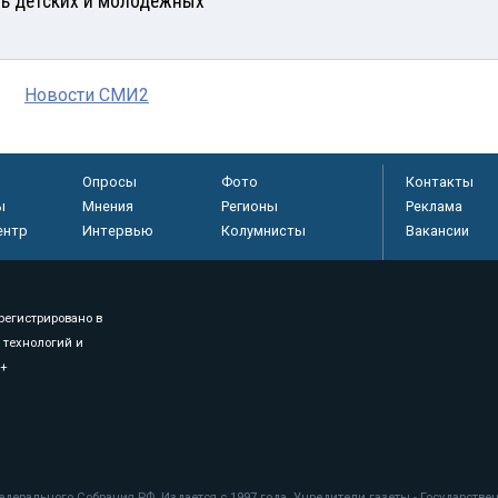
ь детских и молодежных
Новости СМИ2
Опросы
Фото
Контакты
ы
Мнения
Регионы
Реклама
ентр
Интервью
Колумнисты
Вакансии
регистрировано в
 технологий и
8+
.
дерального Собрания РФ. Издается с 1997 года. Учредители газеты - Государств