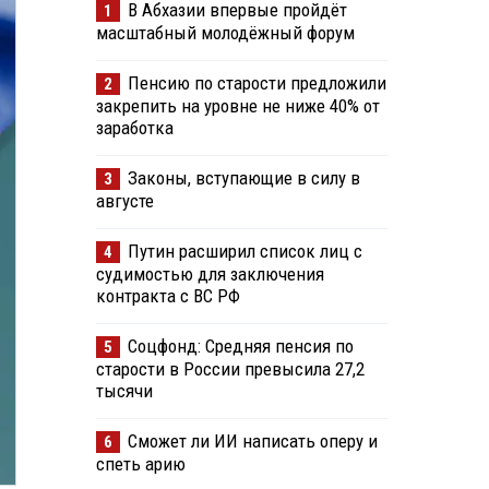
В Абхазии впервые пройдёт
1
масштабный молодёжный форум
Пенсию по старости предложили
2
закрепить на уровне не ниже 40% от
заработка
Законы, вступающие в силу в
3
августе
Путин расширил список лиц с
4
судимостью для заключения
контракта с ВС РФ
Соцфонд: Средняя пенсия по
5
старости в России превысила 27,2
тысячи
Сможет ли ИИ написать оперу и
6
спеть арию