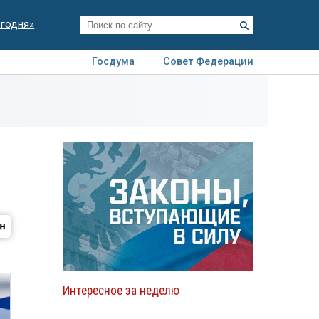
егодня»
Госдума
Совет Федерации
я
Авто
Недвижимость
Технологии
иза
Интересное за неделю