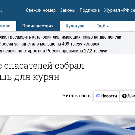
Свежий номер
Законы
Подписка
Журнал «РФ с
ия
и
 мире
Происшествия
Культура
Ещё
Медиацентр
Интервью
Колумнисты
Делова
жил расширить категории лиц, имеющих право на две пенсии
эксперт
России за год стало меньше на 409 тысяч человек
я пенсия по старости в России превысила 27,2 тысячи
 спасателей собрал
щь для курян
Читать нас в