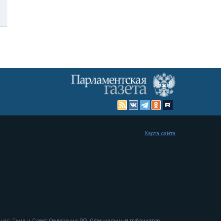
Карта сайта
енная Дума и Совет Федерации РФ. Официальный публикатор