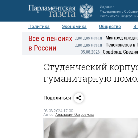
Издание
Федерального Собран
Российской Федераци
Политика
Экономика
Общество
В
Все о пенсиях
Фото
Авторы
Персоны
Мнения
Регионы
Минтруд предло
два дня назад
Пенсионеров в 
два дня назад
в России
Соцфонд: Средня
05.08.2026
Студенческий корпус
гуманитарную помо
Поделиться
08.08.2024 17:00
Автор:
Анастасия Островкова