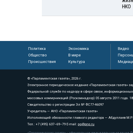
жизн
НКО
Политика
Экономика
Видео
Общество
В мире
Персон
Происшествия
Культура
Медиац
© «Парламентская газета», 2026 г.
Электронное периодическое издание «Парламентская газета» за
Федеральной службе по надзору в сфере связи, информационных
массовых коммуникаций (Роскомнадзор) 05 августа 2011 года. 1
Свидетельство о регистрации Эл № ФС77-46097
Учредитель — АНО «Парламентская газета»
Исполняющий обязанности главного редактора — Абдуллаев М.Р
Тел.: +7 (495) 637–69–79 E-mail:
pg@pnp.ru
«Парламентская газета» - официальное еженедельное издание Фе