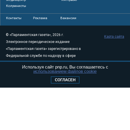
Колумнисты
Контакты
Реклама
Вакансии
© «Парламентская газета», 2026 г.
Карта сайта
Электронное периодическое издание
«Парламентская газета» зарегистрировано в
Федеральной службе по надзору в сфере
связи, информационных технологий и
Используя сайт pnp.ru, Вы соглашаетесь с
массовых коммуникаций (Роскомнадзор) 05
использованием файлов cookie
августа 2011 года. 18+
СОГЛАСЕН
Свидетельство о регистрации Эл № ФС77-
46097
Учредитель — АНО «Парламентская газета»
Исполняющий обязанности главного
редактора — Абдуллаев М.Р.
Тел.: +7 (495) 637–69–79 E-mail:
pg@pnp.ru
«Парламентская газета» - официальное еженедельное издание